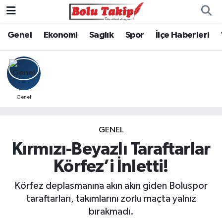
Genel
Ekonomi
Sağlık
Spor
İlçe Haberleri
Genel
GENEL
Kırmızı-Beyazlı Taraftarlar
Körfez’i İnletti!
Körfez deplasmanına akın akın giden Boluspor
taraftarları, takımlarını zorlu maçta yalnız
bırakmadı.