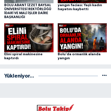
BOLU ABANT İZZET BAYSAL
yangın faciası: Yaşlı kadın
ÜNİVERSİTESİ REKTÖRLÜĞÜ
hayatını kaybetti
İDARİ VE MALİ İŞLER DAİRE
BAŞKANLIĞI
Elini spiral makinesine
Bolu’da ormanlık alanda
kaptırdı
yangın
Yükleniyor...