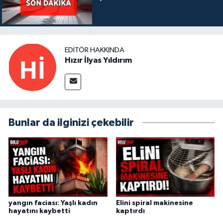
EDITÖR HAKKINDA
Hızır İlyas Yıldırım
Bunlar da ilginizi çekebilir
yangın faciası: Yaşlı kadın
Elini spiral makinesine
hayatını kaybetti
kaptırdı