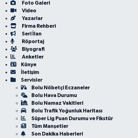
Foto Galeri
Video
Yazarlar
Firma Rehberi
Seri İlan
Röportaj
Biyografi
Anketler
Künye
İletişim
Servisler
Bolu Nöbetçi Eczaneler
Bolu Hava Durumu
Bolu Namaz Vakitleri
Bolu Trafik Yoğunluk Haritası
Süper Lig Puan Durumu ve Fikstür
Tüm Manşetler
Son Dakika Haberleri