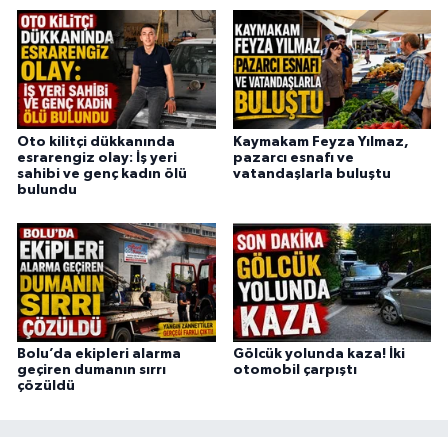
Oto kilitçi dükkanında
Kaymakam Feyza Yılmaz,
esrarengiz olay: İş yeri
pazarcı esnafı ve
sahibi ve genç kadın ölü
vatandaşlarla buluştu
bulundu
Bolu’da ekipleri alarma
Gölcük yolunda kaza! İki
geçiren dumanın sırrı
otomobil çarpıştı
çözüldü