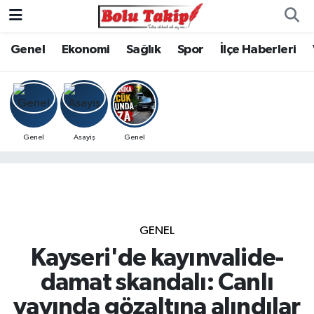
Genel
Ekonomi
Sağlık
Spor
İlçe Haberleri
Genel
Asayiş
Genel
GENEL
Kayseri'de kayınvalide-
damat skandalı: Canlı
yayında gözaltına alındılar