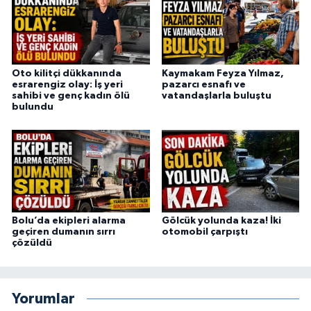
Oto kilitçi dükkanında
Kaymakam Feyza Yılmaz,
esrarengiz olay: İş yeri
pazarcı esnafı ve
sahibi ve genç kadın ölü
vatandaşlarla buluştu
bulundu
Bolu’da ekipleri alarma
Gölcük yolunda kaza! İki
geçiren dumanın sırrı
otomobil çarpıştı
çözüldü
Yorumlar