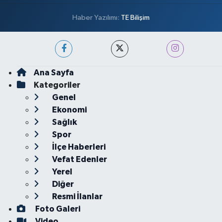
Haber Yazılımı:
TE Bilişim
Ana Sayfa
Kategoriler
Genel
Ekonomi
Sağlık
Spor
İlçe Haberleri
Vefat Edenler
Yerel
Diğer
Resmi İlanlar
Foto Galeri
Video