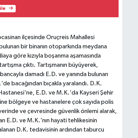
üle
ocasinan ilçesinde Oruçreis Mahallesi
bulunan bir binanın otoparkında meydana
ddiaya göre kızıyla boşanma aşamasında
artışma çıktı. Tartışmanın büyüyerek,
bancayla damadı E.D. ve yanında bulunan
.'de bacağından bıçakla yaralandı. D.K.
 Hastanesi'ne, E.D. ve M.K.'da Kayseri Şehir
ine bölgeye ve hastanelere çok sayıda polis
y yerinde ve çevresinde güvenlik önlemi alarak,
n E.D. ve M.K.'nın hayati tehlikesinin
alanan D.K. tedavisinin ardından taburcu