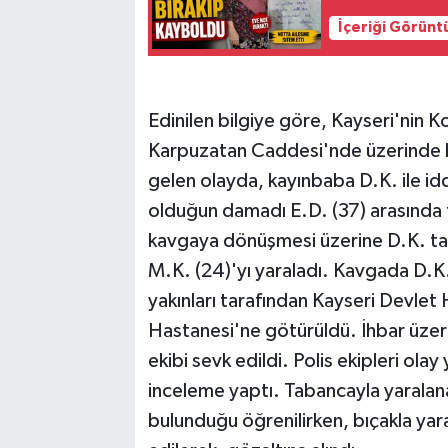
İçeriği Görünt
Edinilen bilgiye göre, Kayseri'nin K
Karpuzatan Caddesi'nde üzerinde 
gelen olayda, kayınbaba D.K. ile i
olduğun damadı E.D. (37) arasında t
kavgaya dönüşmesi üzerine D.K. ta
M.K. (24)'yı yaraladı. Kavgada D.K
yakınları tarafından Kayseri Devlet
Hastanesi'ne götürüldü. İhbar üzer
ekibi sevk edildi. Polis ekipleri ola
inceleme yaptı. Tabancayla yaralana
bulunduğu öğrenilirken, bıçakla yar