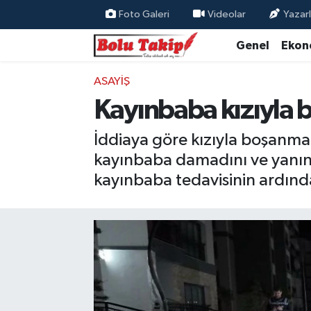
Foto Galeri
Videolar
Yazarl
Genel
Ekon
ASAYIŞ
Kayınbaba kızıyla
İddiaya göre kızıyla boşanm
kayınbaba damadını ve yanınd
kayınbaba tedavisinin ardında