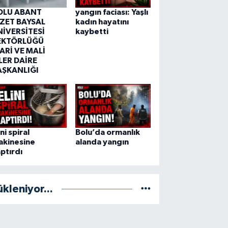
OLU ABANT
yangın faciası: Yaşlı
ZZET BAYSAL
kadın hayatını
NİVERSİTESİ
kaybetti
EKTÖRLÜĞÜ
ARİ VE MALİ
LER DAİRE
AŞKANLIĞI
ini spiral
Bolu’da ormanlık
akinesine
alanda yangın
ptırdı
ükleniyor...