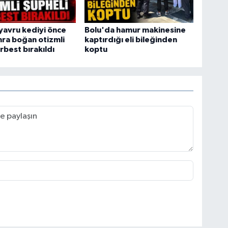
yavru kediyi önce
Bolu'da hamur makinesine
ra boğan otizmli
kaptırdığı eli bileğinden
rbest bırakıldı
koptu