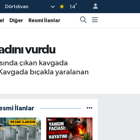
°
Dörtdivan
14
el
Diğer
Resmi İlanlar
dını vurdu
asında çıkan kavgada
 Kavgada bıçakla yaralanan
esmi İlanlar
RESMİ İLANDIR