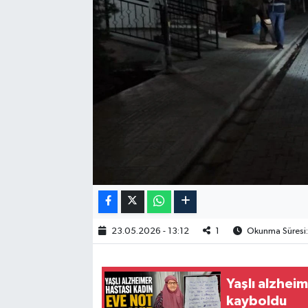
23.05.2026 - 13:12
1
Okunma Süresi:
Yaşlı alzhei
kayboldu