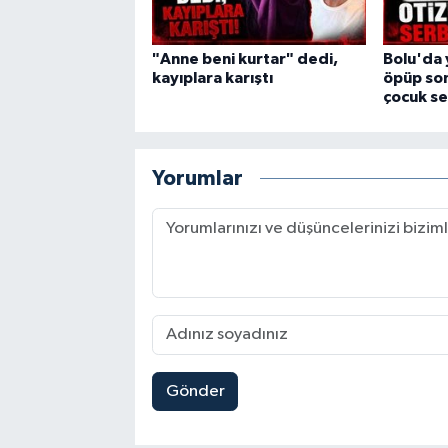
"Anne beni kurtar" dedi,
Bolu'da 
kayıplara karıştı
öpüp son
çocuk se
Yorumlar
Gönder