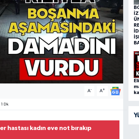
B
İ
Ü
R
İD
İŞ
B
El
m
-
+
A
A
ka
 1 Dk
Y
mer hastası kadın eve not bırakıp