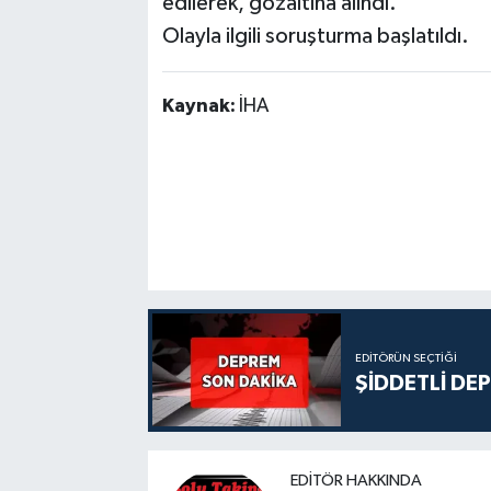
edilerek, gözaltına alındı.
Olayla ilgili soruşturma başlatıldı.
Kaynak:
İHA
EDITÖRÜN SEÇTIĞI
ŞİDDETLİ DE
EDITÖR HAKKINDA