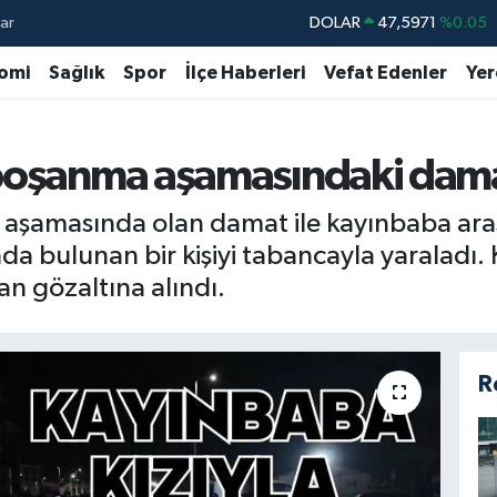
ar
DOLAR
47,5971
%0.05
EURO
55,1336
%0.18
omi
Sağlık
Spor
İlçe Haberleri
Vefat Edenler
Yer
STERLİN
64,2534
%0.22
GRAM ALTIN
6527.85
%0.54
 boşanma aşamasındaki dama
BİST100
13.703
%0
a aşamasında olan damat ile kayınbaba ar
BITCOIN
64.475,47
%0.66
a bulunan bir kişiyi tabancayla yaraladı.
n gözaltına alındı.
R