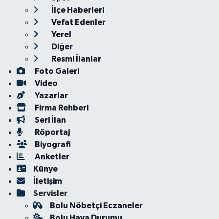
İlçe Haberleri
Vefat Edenler
Yerel
Diğer
Resmi İlanlar
Foto Galeri
Video
Yazarlar
Firma Rehberi
Seri İlan
Röportaj
Biyografi
Anketler
Künye
İletişim
Servisler
Bolu Nöbetçi Eczaneler
Bolu Hava Durumu