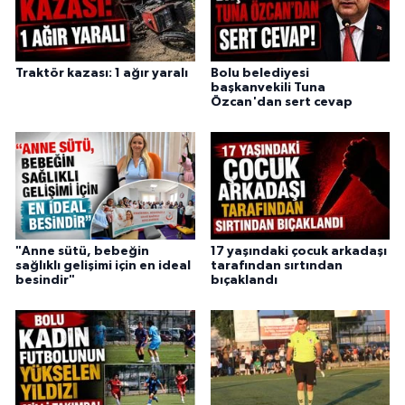
Traktör kazası: 1 ağır yaralı
Bolu belediyesi
başkanvekili Tuna
Özcan'dan sert cevap
"Anne sütü, bebeğin
17 yaşındaki çocuk arkadaşı
sağlıklı gelişimi için en ideal
tarafından sırtından
besindir"
bıçaklandı