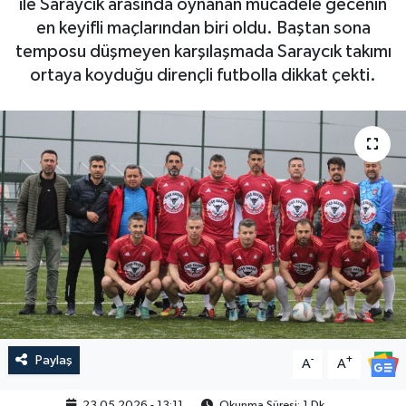
ile Saraycık arasında oynanan mücadele gecenin
en keyifli maçlarından biri oldu. Baştan sona
temposu düşmeyen karşılaşmada Saraycık takımı
ortaya koyduğu dirençli futbolla dikkat çekti.
Paylaş
-
+
A
A
23.05.2026 - 13:11
Okunma Süresi: 1 Dk