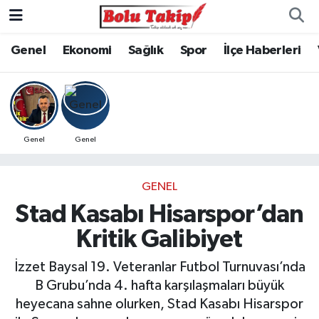
Genel
Ekonomi
Sağlık
Spor
İlçe Haberleri
Genel
Genel
GENEL
Stad Kasabı Hisarspor’dan
Kritik Galibiyet
İzzet Baysal 19. Veteranlar Futbol Turnuvası’nda
B Grubu’nda 4. hafta karşılaşmaları büyük
heyecana sahne olurken, Stad Kasabı Hisarspor