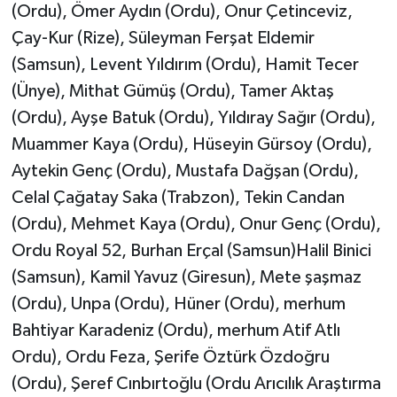
(Ordu), Ömer Aydın (Ordu), Onur Çetinceviz,
Çay-Kur (Rize), Süleyman Ferşat Eldemir
(Samsun), Levent Yıldırım (Ordu), Hamit Tecer
(Ünye), Mithat Gümüş (Ordu), Tamer Aktaş
(Ordu), Ayşe Batuk (Ordu), Yıldıray Sağır (Ordu),
Muammer Kaya (Ordu), Hüseyin Gürsoy (Ordu),
Aytekin Genç (Ordu), Mustafa Dağşan (Ordu),
Celal Çağatay Saka (Trabzon), Tekin Candan
(Ordu), Mehmet Kaya (Ordu), Onur Genç (Ordu),
Ordu Royal 52, Burhan Erçal (Samsun)Halil Binici
(Samsun), Kamil Yavuz (Giresun), Mete şaşmaz
(Ordu), Unpa (Ordu), Hüner (Ordu), merhum
Bahtiyar Karadeniz (Ordu), merhum Atif Atlı
Ordu), Ordu Feza, Şerife Öztürk Özdoğru
(Ordu), Şeref Cınbırtoğlu (Ordu Arıcılık Araştırma