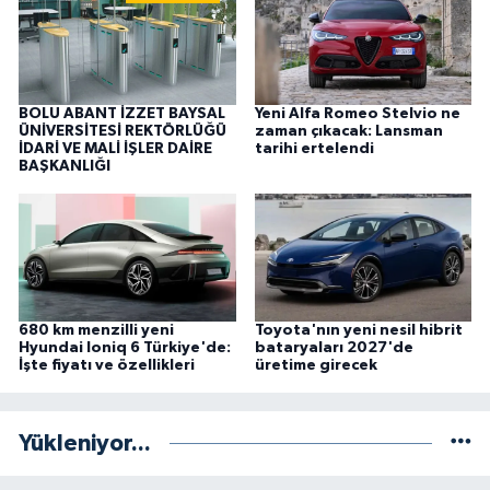
BOLU ABANT İZZET BAYSAL
Yeni Alfa Romeo Stelvio ne
ÜNİVERSİTESİ REKTÖRLÜĞÜ
zaman çıkacak: Lansman
İDARİ VE MALİ İŞLER DAİRE
tarihi ertelendi
BAŞKANLIĞI
680 km menzilli yeni
Toyota'nın yeni nesil hibrit
Hyundai Ioniq 6 Türkiye'de:
bataryaları 2027'de
İşte fiyatı ve özellikleri
üretime girecek
Yükleniyor...