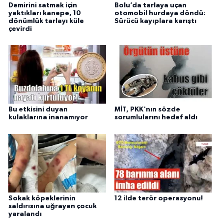
Demirini satmak için
Bolu’da tarlaya uçan
yaktıkları kanepe, 10
otomobil hurdaya döndü:
dönümlük tarlayı küle
Sürücü kayıplara karıştı
çevirdi
Bu etkisini duyan
MİT, PKK'nın sözde
kulaklarına inanamıyor
sorumlularını hedef aldı
Sokak köpeklerinin
12 ilde terör operasyonu!
saldırısına uğrayan çocuk
yaralandı