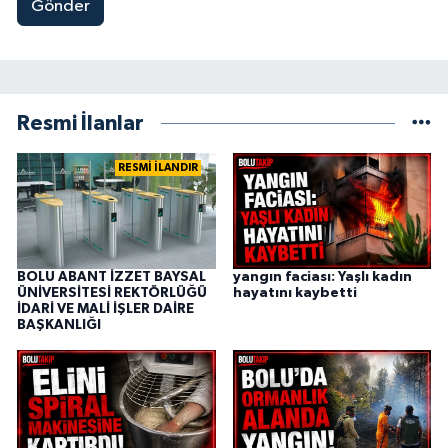
Gönder
Resmi İlanlar
RESMİ İLANDIR
BOLU ABANT İZZET BAYSAL
yangın faciası: Yaşlı kadın
ÜNİVERSİTESİ REKTÖRLÜĞÜ
hayatını kaybetti
İDARİ VE MALİ İŞLER DAİRE
BAŞKANLIĞI