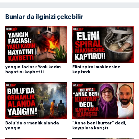
Bunlar da ilginizi çekebilir
yangın faciası: Yaşlı kadın
Elini spiral makinesine
hayatını kaybetti
kaptırdı
Bolu’da ormanlık alanda
"Anne beni kurtar" dedi,
yangın
kayıplara karıştı