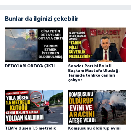
Bunlar da ilginizi çekebilir
DETAYLARI ORTAYA ÇIKTI
Saadet Partisi Bolu İl
Başkanı Mustafa Uludağ:
Tarımda tehlike çanları
çalıyor
TEM'e düşen 1.5 metrelik
Komşusunu öldürüp evini