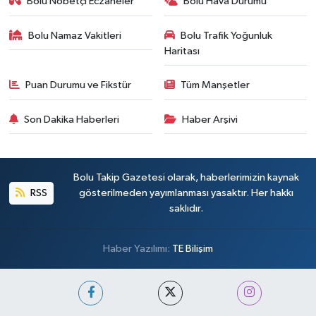
Bolu Nöbetçi Eczaneler
Bolu Hava Durumu
Bolu Namaz Vakitleri
Bolu Trafik Yoğunluk
Haritası
Puan Durumu ve Fikstür
Tüm Manşetler
Son Dakika Haberleri
Haber Arşivi
Bolu Takip Gazetesi olarak, haberlerimizin kaynak
RSS
gösterilmeden yayımlanması yasaktır. Her hakkı
saklıdır.
Haber Yazılımı:
TE Bilişim