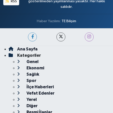
RSS
gösterilmeden yayımlanması yasaktır. Her hakkı
saklıdır.
Haber Yazılımı:
TE Bilişim
Ana Sayfa
Kategoriler
Genel
Ekonomi
Sağlık
Spor
İlçe Haberleri
Vefat Edenler
Yerel
Diğer
Resmi İlanlar