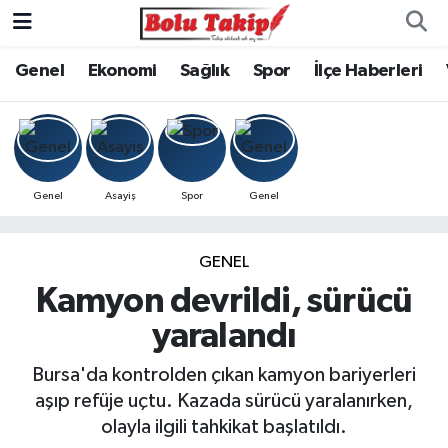
Genel
Ekonomi
Sağlık
Spor
İlçe Haberleri
Genel
Asayiş
Spor
Genel
GENEL
Kamyon devrildi, sürücü
yaralandı
Bursa'da kontrolden çıkan kamyon bariyerleri
aşıp refüje uçtu. Kazada sürücü yaralanırken,
olayla ilgili tahkikat başlatıldı.