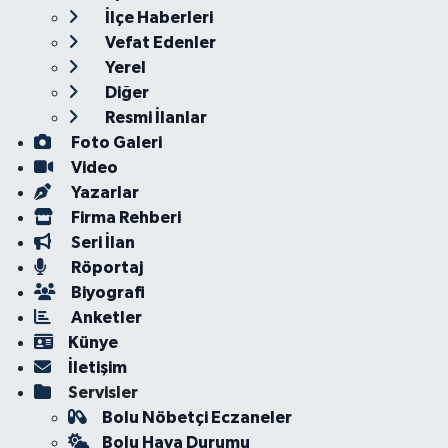
İlçe Haberleri
Vefat Edenler
Yerel
Diğer
Resmi İlanlar
Foto Galeri
Video
Yazarlar
Firma Rehberi
Seri İlan
Röportaj
Biyografi
Anketler
Künye
İletişim
Servisler
Bolu Nöbetçi Eczaneler
Bolu Hava Durumu