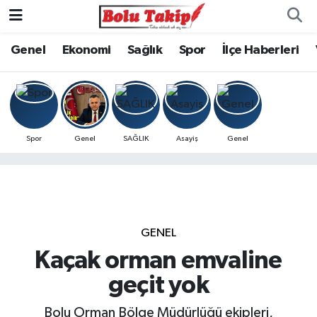
Genel
Ekonomi
Sağlık
Spor
İlçe Haberleri
Spor
Genel
SAĞLIK
Asayiş
Genel
GENEL
Kaçak orman emvaline
geçit yok
Bolu Orman Bölge Müdürlüğü ekipleri,