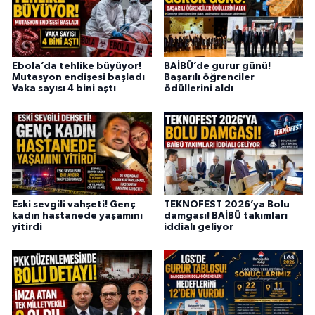
Ebola’da tehlike büyüyor!
BAİBÜ’de gurur günü!
Mutasyon endişesi başladı
Başarılı öğrenciler
Vaka sayısı 4 bini aştı
ödüllerini aldı
Eski sevgili vahşeti! Genç
TEKNOFEST 2026’ya Bolu
kadın hastanede yaşamını
damgası! BAİBÜ takımları
yitirdi
iddialı geliyor