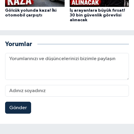
Gölcük yolunda kaza! İki
İş arayanlara büyük fırsat!
otomobil çarpıştı
30 bin güvenlik görevlisi
alınacak
Yorumlar
Gönder