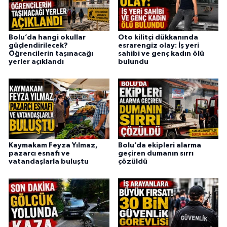
Bolu’da hangi okullar
Oto kilitçi dükkanında
güçlendirilecek?
esrarengiz olay: İş yeri
Öğrencilerin taşınacağı
sahibi ve genç kadın ölü
yerler açıklandı
bulundu
Kaymakam Feyza Yılmaz,
Bolu’da ekipleri alarma
pazarcı esnafı ve
geçiren dumanın sırrı
vatandaşlarla buluştu
çözüldü