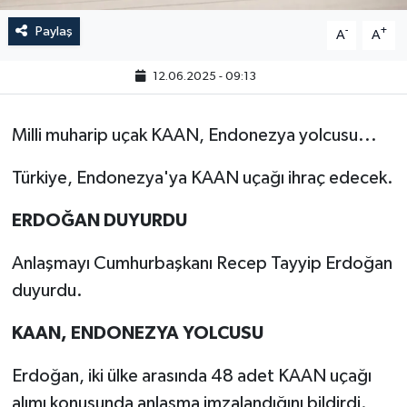
Paylaş
-
+
A
A
12.06.2025 - 09:13
Milli muharip uçak KAAN, Endonezya yolcusu...
Türkiye, Endonezya'ya KAAN uçağı ihraç edecek.
ERDOĞAN DUYURDU
Anlaşmayı Cumhurbaşkanı Recep Tayyip Erdoğan
duyurdu.
KAAN, ENDONEZYA YOLCUSU
Erdoğan, iki ülke arasında 48 adet KAAN uçağı
alımı konusunda anlaşma imzalandığını bildirdi.