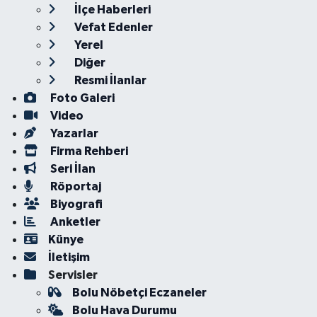
İlçe Haberleri
Vefat Edenler
Yerel
Diğer
Resmi İlanlar
Foto Galeri
Video
Yazarlar
Firma Rehberi
Seri İlan
Röportaj
Biyografi
Anketler
Künye
İletişim
Servisler
Bolu Nöbetçi Eczaneler
Bolu Hava Durumu