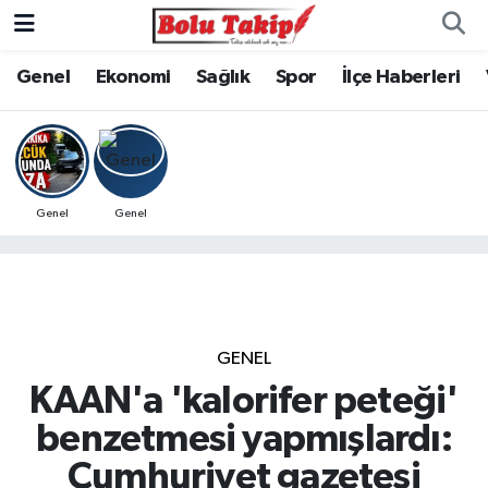
Genel
Ekonomi
Sağlık
Spor
İlçe Haberleri
Genel
Genel
GENEL
KAAN'a 'kalorifer peteği'
benzetmesi yapmışlardı:
Cumhuriyet gazetesi