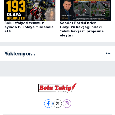
Bolu itfaiyesi temmuz
Saadet Partisi’nden
ayında 193 olaya müdahale
Gölyüzü Kavşağı’ndaki
etti
“akıllı kavşak” projesine
eleştiri
Yükleniyor...