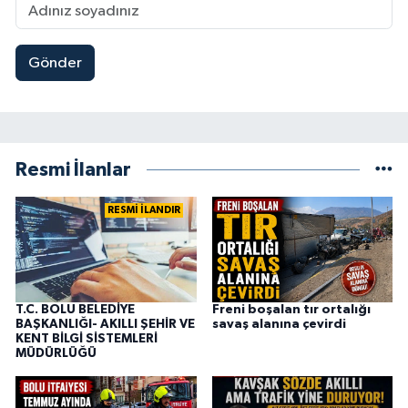
Gönder
Resmi İlanlar
RESMİ İLANDIR
T.C. BOLU BELEDİYE
Freni boşalan tır ortalığı
BAŞKANLIĞI- AKILLI ŞEHİR VE
savaş alanına çevirdi
KENT BİLGİ SİSTEMLERİ
MÜDÜRLÜĞÜ