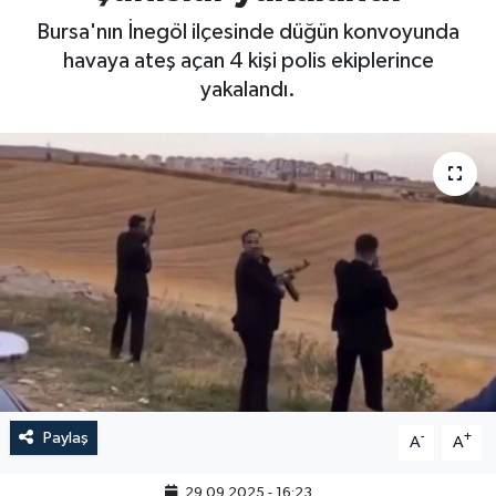
Bursa'nın İnegöl ilçesinde düğün konvoyunda
havaya ateş açan 4 kişi polis ekiplerince
yakalandı.
Paylaş
-
+
A
A
29.09.2025 - 16:23