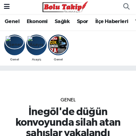
Genel
Ekonomi
Sağlık
Spor
İlçe Haberleri
Genel
Asayiş
Genel
GENEL
İnegöl'de düğün
konvoyunda silah atan
şahıslar yakalandı