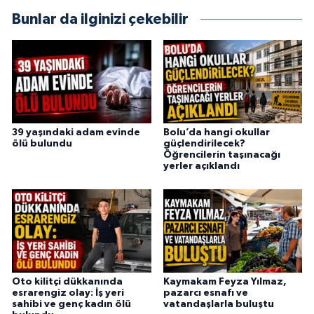
Bunlar da ilginizi çekebilir
39 yaşındaki adam evinde
Bolu’da hangi okullar
ölü bulundu
güçlendirilecek?
Öğrencilerin taşınacağı
yerler açıklandı
Oto kilitçi dükkanında
Kaymakam Feyza Yılmaz,
esrarengiz olay: İş yeri
pazarcı esnafı ve
sahibi ve genç kadın ölü
vatandaşlarla buluştu