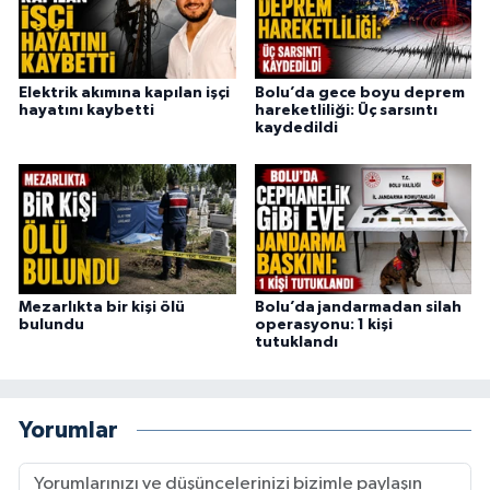
Elektrik akımına kapılan işçi
Bolu’da gece boyu deprem
hayatını kaybetti
hareketliliği: Üç sarsıntı
kaydedildi
Mezarlıkta bir kişi ölü
Bolu’da jandarmadan silah
bulundu
operasyonu: 1 kişi
tutuklandı
Yorumlar