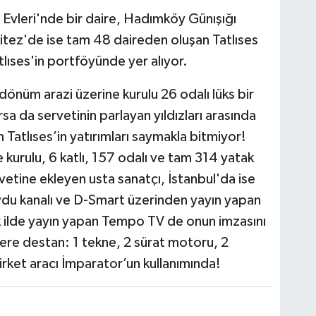
rt Evleri'nde bir daire, Hadımköy Günışığı
Bitez'de ise tam 48 daireden oluşan Tatlıses
tlıses'in portföyünde yer alıyor.
dönüm arazi üzerine kurulu 26 odalı lüks bir
sa da servetinin parlayan yıldızları arasında
 Tatlıses’in yatırımları saymakla bitmiyor!
kurulu, 6 katlı, 157 odalı ve tam 314 yatak
rvetine ekleyen usta sanatçı, İstanbul'da ise
uydu kanalı ve D-Smart üzerinden yayın yapan
çok ilde yayın yapan Tempo TV de onun imzasını
illere destan: 1 tekne, 2 sürat motoru, 2
irket aracı İmparator’un kullanımında!