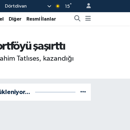
°
Dörtdivan
15
el
Diğer
Resmi İlanlar
rtföyü şaşırttı
ahim Tatlıses, kazandığı
ükleniyor...