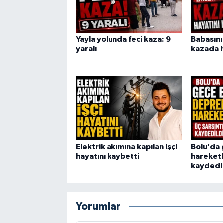
Yayla yolunda feci kaza: 9
Babasını
yaralı
kazada h
Elektrik akımına kapılan işçi
Bolu’da
hayatını kaybetti
hareketli
kaydedi
Yorumlar