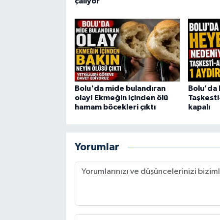
çalıyor
Bolu'da mide bulandıran
Bolu'da 
olay! Ekmeğin içinden ölü
Taşkesti
hamam böcekleri çıktı
kapalı
Yorumlar