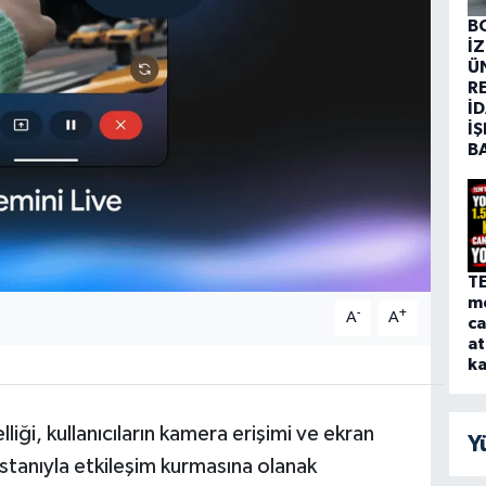
B
İ
Ü
R
İD
İŞ
B
T
me
-
+
A
A
ca
at
ka
liği, kullanıcıların kamera erişimi ve ekran
Y
istanıyla etkileşim kurmasına olanak