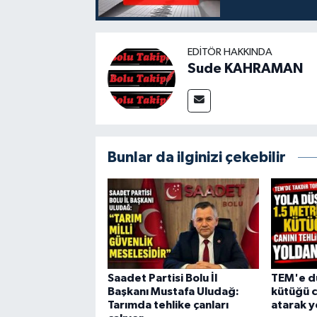
EDITÖR HAKKINDA
Sude KAHRAMAN
Bunlar da ilginizi çekebilir
Saadet Partisi Bolu İl
TEM'e dü
Başkanı Mustafa Uludağ:
kütüğü c
Tarımda tehlike çanları
atarak y