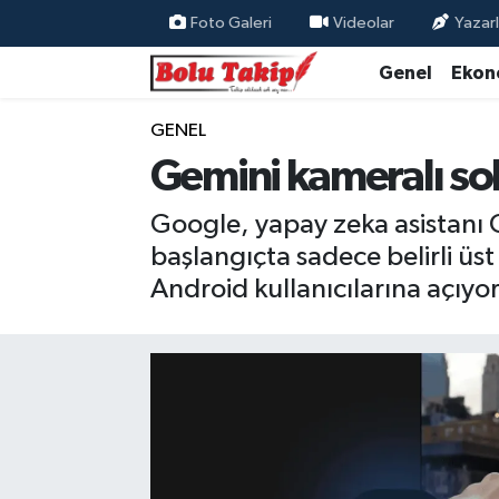
Foto Galeri
Videolar
Yazarl
Genel
Ekon
GENEL
Gemini kameralı soh
Google, yapay zeka asistanı G
başlangıçta sadece belirli üs
Android kullanıcılarına açıyor