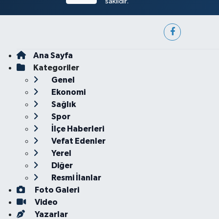
saklıdır.
Ana Sayfa
Kategoriler
Genel
Ekonomi
Sağlık
Spor
İlçe Haberleri
Vefat Edenler
Yerel
Diğer
Resmi İlanlar
Foto Galeri
Video
Yazarlar