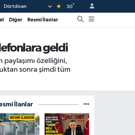
°
Dörtdivan
30
el
Diğer
Resmi İlanlar
efonlara geldi
 paylaşımı özelliğini,
duktan sonra şimdi tüm
esmi İlanlar
RESMİ İLANDIR