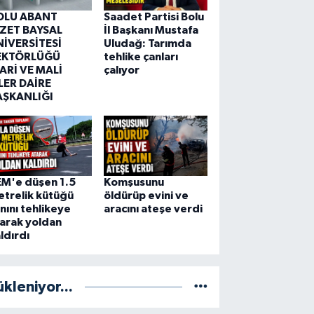
OLU ABANT
Saadet Partisi Bolu
ZZET BAYSAL
İl Başkanı Mustafa
NİVERSİTESİ
Uludağ: Tarımda
EKTÖRLÜĞÜ
tehlike çanları
ARİ VE MALİ
çalıyor
LER DAİRE
AŞKANLIĞI
EM'e düşen 1.5
Komşusunu
trelik kütüğü
öldürüp evini ve
nını tehlikeye
aracını ateşe verdi
arak yoldan
ldırdı
ükleniyor...