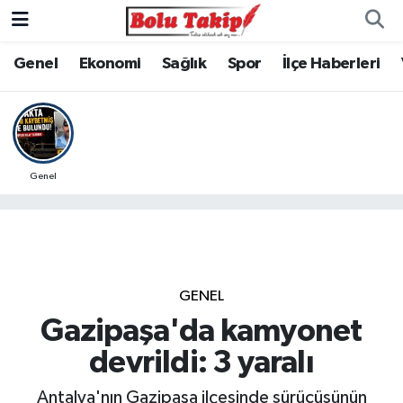
Genel
Ekonomi
Sağlık
Spor
İlçe Haberleri
Genel
GENEL
Gazipaşa'da kamyonet
devrildi: 3 yaralı
Antalya'nın Gazipaşa ilçesinde sürücüsünün