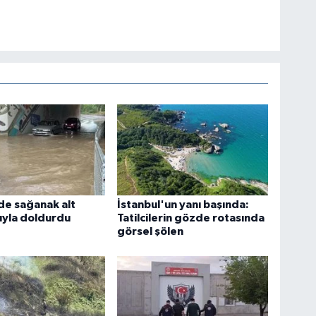
de sağanak alt
İstanbul'un yanı başında:
uyla doldurdu
Tatilcilerin gözde rotasında
görsel şölen