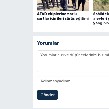
AFAD ekiplerine zorlu
Sahildek
şartlar için ileri sürüş eğitimi
alevleri
yangın b
Yorumlar
Gönder