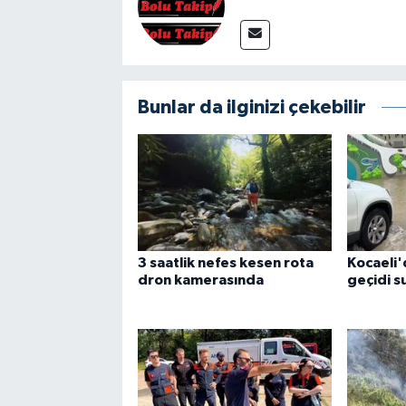
Bunlar da ilginizi çekebilir
3 saatlik nefes kesen rota
Kocaeli'
dron kamerasında
geçidi s