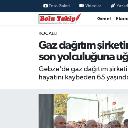
Foto Galeri
Videolar
Yazarl
Genel
Ekon
KOCAELİ
Gaz dağıtım şirketi
son yolculuğuna uğ
Gebze'de gaz dağıtım şirketi
hayatını kaybeden 65 yaşında