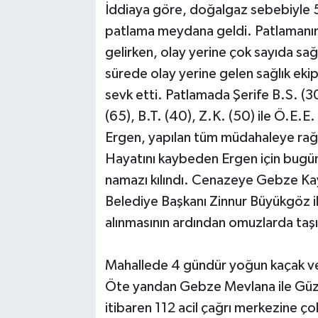
İddiaya göre, doğalgaz sebebiyle 5 
patlama meydana geldi. Patlamanın
gelirken, olay yerine çok sayıda sağlı
sürede olay yerine gelen sağlık ekip
sevk etti. Patlamada Şerife B.S. (30
(65), B.T. (40), Z.K. (50) ile Ö.E.E
Ergen, yapılan tüm müdahaleye rağm
Hayatını kaybeden Ergen için bugü
namazı kılındı. Cenazeye Gebze K
Belediye Başkanı Zinnur Büyükgöz ile 
alınmasının ardından omuzlarda taşı
Mahallede 4 gündür yoğun kaçak ve 
Öte yandan Gebze Mevlana ile Güze
itibaren 112 acil çağrı merkezine ço