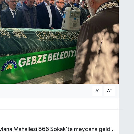
-
+
A
A
evlana Mahallesi 866 Sokak'ta meydana geldi.