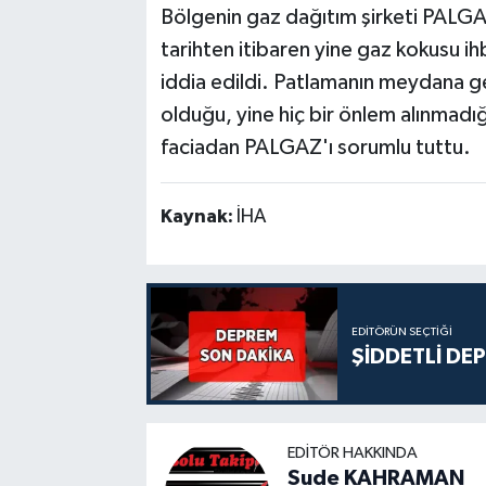
Bölgenin gaz dağıtım şirketi PALGA
tarihten itibaren yine gaz kokusu ih
iddia edildi. Patlamanın meydana g
olduğu, yine hiç bir önlem alınmadığ
faciadan PALGAZ'ı sorumlu tuttu.
Kaynak:
İHA
EDITÖRÜN SEÇTIĞI
ŞİDDETLİ DE
EDITÖR HAKKINDA
Sude KAHRAMAN