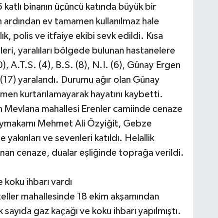
katlı binanın üçüncü katında büyük bir
 ardından ev tamamen kullanılmaz hale
k, polis ve itfaiye ekibi sevk edildi. Kısa
leri, yaralıları bölgede bulunan hastanelere
), A.T.S. (4), B.S. (8), N.I. (6), Günay Ergen
. (17) yaralandı. Durumu ağır olan Günay
en kurtarılamayarak hayatını kaybetti.
n Mevlana mahallesi Erenler camiinde cenaze
aymakamı Mehmet Ali Özyiğit, Gebze
yakınları ve sevenleri katıldı. Helallik
nan cenaze, dualar eşliğinde toprağa verildi.
koku ihbarı vardı
ller mahallesinde 18 ekim akşamından
k sayıda gaz kaçağı ve koku ihbarı yapılmıştı.