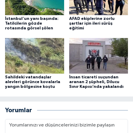
İstanbul'un yanı başında:
AFAD ekiplerine zorlu
Tatilcilerin gözde
şartlar için ileri sürüş
rotasında görsel şölen
eğitimi
Sahildeki vatandaşlar
İnsan ticareti suçundan
alevleri görünce kovalarla
aranan 2 şüpheli, Dilucu
yangın bölgesine koştu
Sınır Kapısı’nda yakalandı
Yorumlar