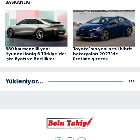
BAŞKANLIĞI
680 km menzilli yeni
Toyota'nın yeni nesil hibrit
Hyundai Ioniq 6 Türkiye'de:
bataryaları 2027'de
İşte fiyatı ve özellikleri
üretime girecek
Yükleniyor...