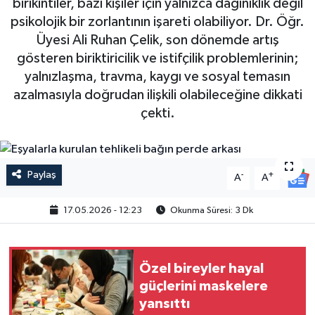
birikintiler, bazı kişiler için yalnızca dağınıklık değil
psikolojik bir zorlantının işareti olabiliyor. Dr. Öğr.
Üyesi Ali Ruhan Çelik, son dönemde artış
gösteren biriktiricilik ve istifçilik problemlerinin;
yalnızlaşma, travma, kaygı ve sosyal temasın
azalmasıyla doğrudan ilişkili olabileceğine dikkati
çekti.
Paylaş
-
+
A
A
17.05.2026 - 12:23
Okunma Süresi: 3 Dk
Özel bireyler hayal
güçlerini maskelere
yansıttı