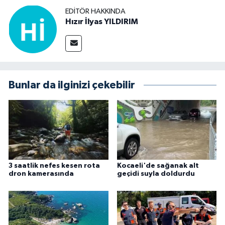
EDITÖR HAKKINDA
Hızır İlyas YILDIRIM
Bunlar da ilginizi çekebilir
3 saatlik nefes kesen rota
Kocaeli'de sağanak alt
dron kamerasında
geçidi suyla doldurdu