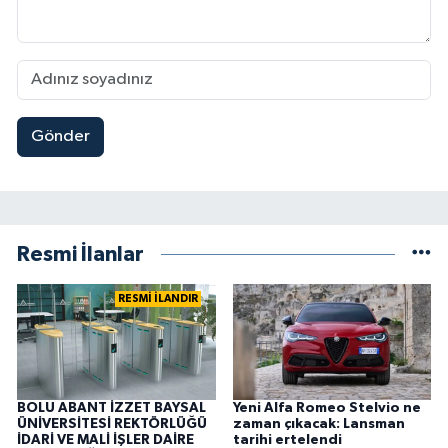
Gönder
Resmi İlanlar
RESMİ İLANDIR
BOLU ABANT İZZET BAYSAL
Yeni Alfa Romeo Stelvio ne
ÜNİVERSİTESİ REKTÖRLÜĞÜ
zaman çıkacak: Lansman
İDARİ VE MALİ İŞLER DAİRE
tarihi ertelendi