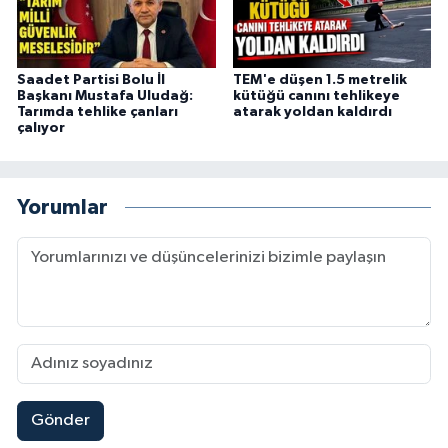
Saadet Partisi Bolu İl
TEM'e düşen 1.5 metrelik
Başkanı Mustafa Uludağ:
kütüğü canını tehlikeye
Tarımda tehlike çanları
atarak yoldan kaldırdı
çalıyor
Yorumlar
Gönder