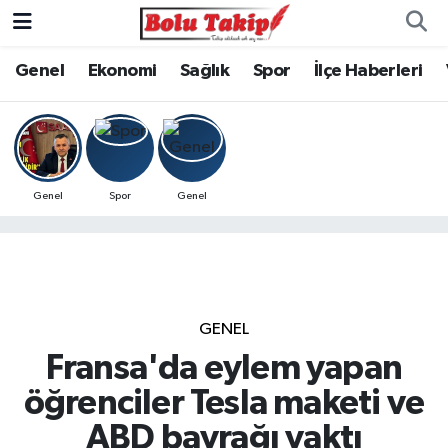
Genel
Ekonomi
Sağlık
Spor
İlçe Haberleri
Genel
Spor
Genel
GENEL
Fransa'da eylem yapan
öğrenciler Tesla maketi ve
ABD bayrağı yaktı