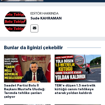
EDITÖR HAKKINDA
Sude KAHRAMAN
Bunlar da ilginizi çekebilir
Saadet Partisi Bolu İl
TEM'e düşen 1.5 metrelik
Başkanı Mustafa Uludağ:
kütüğü canını tehlikeye
Tarımda tehlike çanları
atarak yoldan kaldırdı
çalıyor