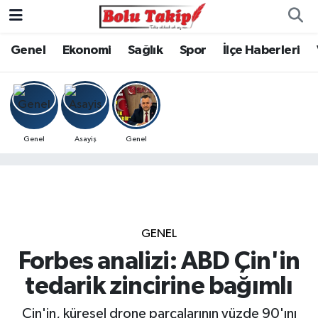
Genel
Ekonomi
Sağlık
Spor
İlçe Haberleri
Genel
Asayiş
Genel
GENEL
Forbes analizi: ABD Çin'in
tedarik zincirine bağımlı
Çin'in, küresel drone parçalarının yüzde 90'ını