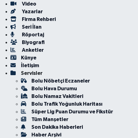
Video
Yazarlar
Firma Rehberi
Seri İlan
Röportaj
Biyografi
Anketler
Künye
İletişim
Servisler
Bolu Nöbetçi Eczaneler
Bolu Hava Durumu
Bolu Namaz Vakitleri
Bolu Trafik Yoğunluk Haritası
Süper Lig Puan Durumu ve Fikstür
Tüm Manşetler
Son Dakika Haberleri
Haber Arşivi