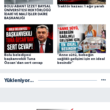
BOLU ABANT İZZET BAYSAL
Traktör kazası: 1 ağır yaralı
ÜNİVERSİTESİ REKTÖRLÜĞÜ
İDARİ VE MALİ İŞLER DAİRE
BAŞKANLIĞI
Bolu belediyesi
"Anne sütü, bebeğin
başkanvekili Tuna
sağlıklı gelişimi için en ideal
Özcan'dan sert cevap
besindir"
Yükleniyor...