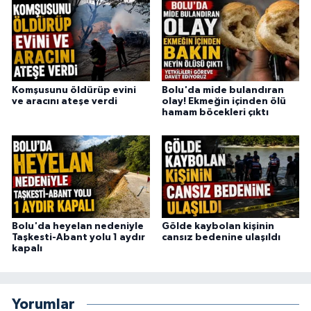
Komşusunu öldürüp evini
Bolu'da mide bulandıran
ve aracını ateşe verdi
olay! Ekmeğin içinden ölü
hamam böcekleri çıktı
Bolu'da heyelan nedeniyle
Gölde kaybolan kişinin
Taşkesti-Abant yolu 1 aydır
cansız bedenine ulaşıldı
kapalı
Yorumlar