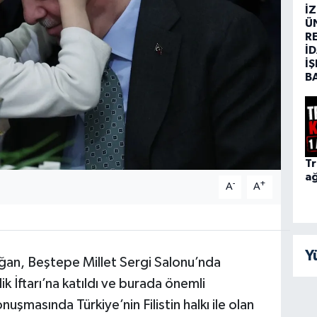
İ
Ü
R
İD
İŞ
B
Tr
ağ
-
+
A
A
Y
an, Beştepe Millet Sergi Salonu’nda
lik İftarı’na katıldı ve burada önemli
şmasında Türkiye’nin Filistin halkı ile olan