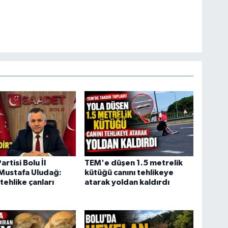
rtisi Bolu İl
TEM'e düşen 1.5 metrelik
Mustafa Uludağ:
kütüğü canını tehlikeye
tehlike çanları
atarak yoldan kaldırdı