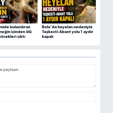
mide bulandıran
Bolu'da heyelan nedeniyle
meğin içinden ölü
Taşkesti-Abant yolu 1 aydır
cekleri çıktı
kapalı