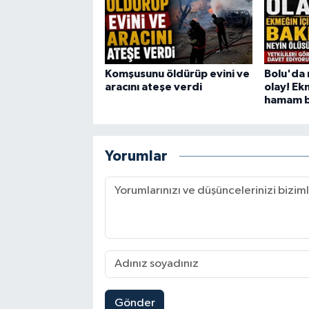
Komşusunu öldürüp evini ve
Bolu'da 
aracını ateşe verdi
olay! Ek
hamam bö
Yorumlar
Gönder