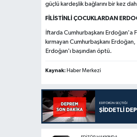
güçlü kardeşlik bağlarını bir kez da
FİLİSTİNLİ ÇOCUKLARDAN ERDO
İftarda Cumhurbaşkanı Erdoğan'a Fili
kırmayan Cumhurbaşkanı Erdoğan, bi
Erdoğan'ı başından öptü.
Kaynak:
Haber Merkezi
EDITÖRÜN SEÇTIĞI
ŞİDDETLİ DE