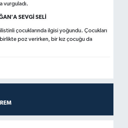
ha vurguladı.
ĞAN'A SEVGİ SELİ
stinli çocuklarında ilgisi yoğundu. Çocukları
rlikte poz verirken, bir kız çocuğu da
PREM