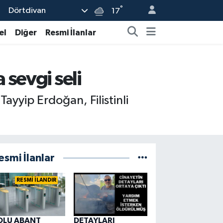
°
Dörtdivan
17
el
Diğer
Resmi İlanlar
 sevgi seli
Tayyip Erdoğan, Filistinli
esmi İlanlar
RESMİ İLANDIR
OLU ABANT
DETAYLARI