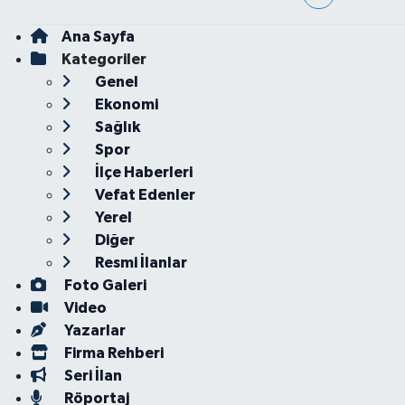
Ana Sayfa
Kategoriler
Genel
Ekonomi
Sağlık
Spor
İlçe Haberleri
Vefat Edenler
Yerel
Diğer
Resmi İlanlar
Foto Galeri
Video
Yazarlar
Firma Rehberi
Seri İlan
Röportaj