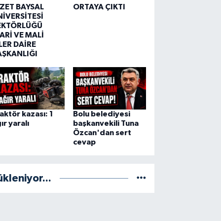
ZZET BAYSAL
ORTAYA ÇIKTI
NİVERSİTESİ
EKTÖRLÜĞÜ
ARİ VE MALİ
LER DAİRE
AŞKANLIĞI
aktör kazası: 1
Bolu belediyesi
ır yaralı
başkanvekili Tuna
Özcan'dan sert
cevap
ükleniyor...