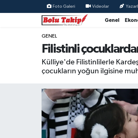
Foto Galeri
Videolar
Yazarl
Genel
Ekon
GENEL
Filistinli çocuklar
Külliye'de Filistinlilerle Kard
çocukların yoğun ilgisine mu