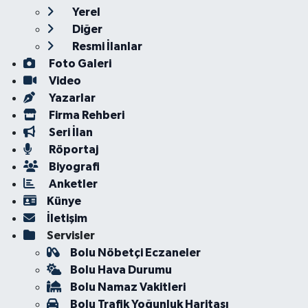
Yerel
Diğer
Resmi İlanlar
Foto Galeri
Video
Yazarlar
Firma Rehberi
Seri İlan
Röportaj
Biyografi
Anketler
Künye
İletişim
Servisler
Bolu Nöbetçi Eczaneler
Bolu Hava Durumu
Bolu Namaz Vakitleri
Bolu Trafik Yoğunluk Haritası