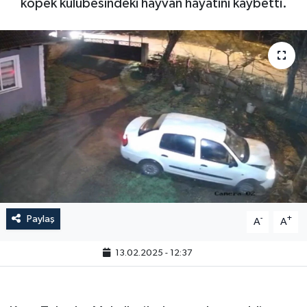
köpek kulübesindeki hayvan hayatını kaybetti.
Paylaş
-
+
A
A
13.02.2025 - 12:37