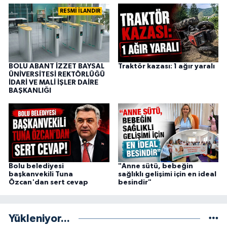
RESMİ İLANDIR
BOLU ABANT İZZET BAYSAL
Traktör kazası: 1 ağır yaralı
ÜNİVERSİTESİ REKTÖRLÜĞÜ
İDARİ VE MALİ İŞLER DAİRE
BAŞKANLIĞI
Bolu belediyesi
"Anne sütü, bebeğin
başkanvekili Tuna
sağlıklı gelişimi için en ideal
Özcan'dan sert cevap
besindir"
Yükleniyor...