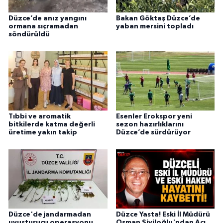
Düzce’de anız yangını
Bakan Göktaş Düzce’de
ormana sıçramadan
yaban mersini topladı
söndürüldü
Tıbbi ve aromatik
Esenler Erokspor yeni
bitkilerde katma değerli
sezon hazırlıklarını
üretime yakın takip
Düzce’de sürdürüyor
Düzce'de jandarmadan
Düzce Yasta! Eski İl Müdürü
uyuşturucu operasyonu
Osman Siviloğlu'ndan Acı