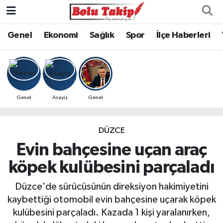
Genel
Ekonomi
Sağlık
Spor
İlçe Haberleri
Genel
Asayiş
Genel
DÜZCE
Evin bahçesine uçan araç
köpek kulübesini parçaladı
Düzce'de sürücüsünün direksiyon hakimiyetini
kaybettiği otomobil evin bahçesine uçarak köpek
kulübesini parçaladı. Kazada 1 kişi yaralanırken,