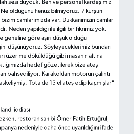
ilah sesi duyduk. Ben ve personel kardeşimiz
 Ne olduğunu henüz bilmiyoruz. 7 kurşun
 bizim camlarımızda var. Dükkanımızın camları
i. Neden yapıldığı ile ilgili bir fikrimiz yok.
le geneline göre aşırı düşük olduğu
ceğini düşünüyoruz. Söyleyeceklerimiz bundan
arı üzerime döküldüğü gibi masanın altına
çıktığımızda hedef gözetilerek bize ateş
stan bahsediliyor. Karakoldan motorun çalıntı
askeliymiş. Totalde 13 el ateş edip kaçmışlar"
landı iddiası
mezken, restoran sahibi Ömer Fatih Ertuğrul,
panya nedeniyle daha önce uyarıldığını ifade