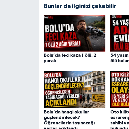
Bunlar da ilginizi çekebilir
Bolu’da feci kaza 1 ölü, 2
54 yaşı
yaralı
ölü bulu
Bolu’da hangi okullar
Oto kili
güçlendirilecek?
esrarengi
Öğrencilerin taşınacağı
sahibi v
yerler açıklandı
bulundu