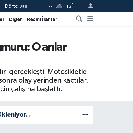
°
Dörtdivan
13
el
Diğer
Resmi İlanlar
ğmuru: O anlar
ırı gerçekleşti. Motosikletle
sonra olay yerinden kaçtılar.
çin çalışma başlattı.
ükleniyor...