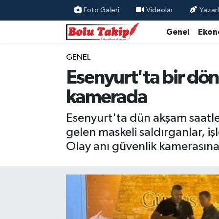
Foto Galeri
Videolar
Yazarl
Genel
Ekon
GENEL
Esenyurt'ta bir dön
kamerada
Esenyurt'ta dün akşam saatleri
gelen maskeli saldırganlar, i
Olay anı güvenlik kamerasına 