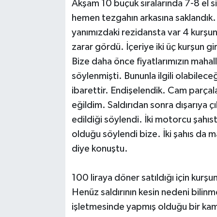
Akşam 10 buçuk sıralarında 7-8 el s
hemen tezgahın arkasına saklandık.
yanımızdaki rezidansta var 4 kurşun
zarar gördü. İçeriye iki üç kurşun gird
Bize daha önce fiyatlarımızın mahal
söylenmişti. Bununla ilgili olabile
ibarettir. Endişelendik. Cam parçal
eğildim. Saldırıdan sonra dışarıya 
edildiği söylendi. İki motorcu şahı
olduğu söylendi bize. İki şahıs da m
diye konuştu.
100 liraya döner satıldığı için kurşun
Henüz saldırının kesin nedeni bilin
işletmesinde yapmış olduğu bir kam