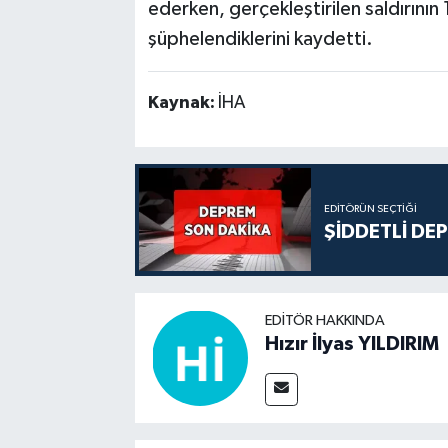
ederken, gerçekleştirilen saldırının
şüphelendiklerini kaydetti.
Kaynak:
İHA
EDITÖRÜN SEÇTIĞI
ŞİDDETLİ DE
EDITÖR HAKKINDA
Hızır İlyas YILDIRIM