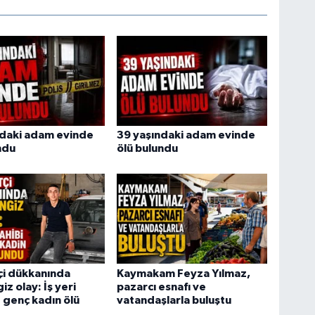
ndaki adam evinde
39 yaşındaki adam evinde
ndu
ölü bulundu
tçi dükkanında
Kaymakam Feyza Yılmaz,
z olay: İş yeri
pazarcı esnafı ve
e genç kadın ölü
vatandaşlarla buluştu