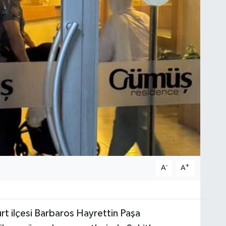
-
+
A
A
rt ilçesi Barbaros Hayrettin Paşa