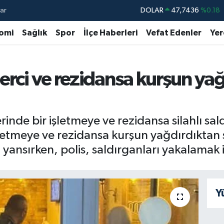
ar
DOLAR
47,7436
%0.18
EURO
55,2510
%0.32
omi
Sağlık
Spor
İlçe Haberleri
Vefat Edenler
Yer
STERLİN
64,4811
%0.38
GRAM ALTIN
6660.55
%0.03
erci ve rezidansa kurşun ya
BİST100
13.779
%-14
BITCOIN
64.959,79
%1.11
nde bir işletmeye ve rezidansa silahlı sald
şletmeye ve rezidansa kurşun yağdırdıktan 
yansırken, polis, saldırganları yakalamak i
Y