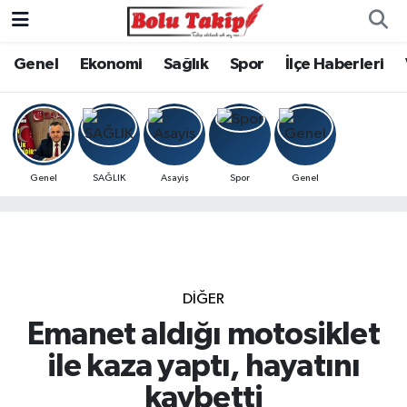
Genel
Ekonomi
Sağlık
Spor
İlçe Haberleri
Genel
SAĞLIK
Asayiş
Spor
Genel
DIĞER
Emanet aldığı motosiklet
ile kaza yaptı, hayatını
kaybetti