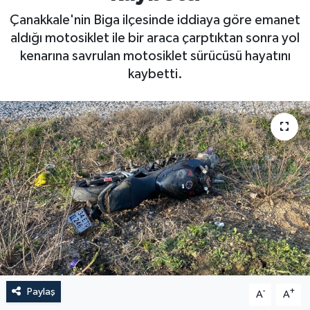
Çanakkale'nin Biga ilçesinde iddiaya göre emanet
aldığı motosiklet ile bir araca çarptıktan sonra yol
kenarına savrulan motosiklet sürücüsü hayatını
kaybetti.
Paylaş
-
+
A
A