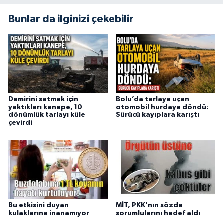
Bunlar da ilginizi çekebilir
Demirini satmak için
Bolu’da tarlaya uçan
yaktıkları kanepe, 10
otomobil hurdaya döndü:
dönümlük tarlayı küle
Sürücü kayıplara karıştı
çevirdi
Bu etkisini duyan
MİT, PKK'nın sözde
kulaklarına inanamıyor
sorumlularını hedef aldı