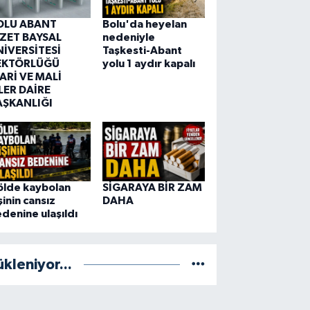
OLU ABANT
Bolu'da heyelan
ZZET BAYSAL
nedeniyle
NİVERSİTESİ
Taşkesti-Abant
EKTÖRLÜĞÜ
yolu 1 aydır kapalı
ARİ VE MALİ
LER DAİRE
AŞKANLIĞI
ölde kaybolan
SİGARAYA BİR ZAM
şinin cansız
DAHA
denine ulaşıldı
ükleniyor...