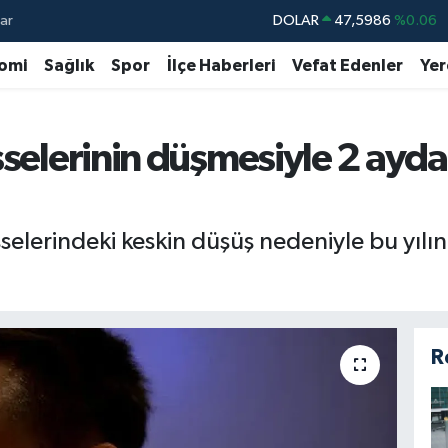
ar
DOLAR
47,5986
%0.06
EURO
55,0700
%0.1
omi
Sağlık
Spor
İlçe Haberleri
Vefat Edenler
Yer
STERLİN
64,2438
%0.21
GRAM ALTIN
6518.23
%0.39
sselerinin düşmesiyle 2 ayda
BİST100
13.703
%0
BITCOIN
64.475,47
%0.66
selerindeki keskin düşüş nedeniyle bu yılın 
R