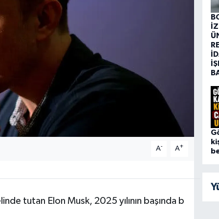
B
İ
Ü
R
İD
İŞ
B
G
ki
-
+
A
A
be
Y
elinde tutan Elon Musk, 2025 yılının başında b