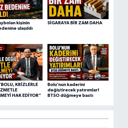
ybolan kişinin
SİGARAYA BİR ZAM DAHA
edenine ulaşıldı
“BOLU, KRİZLERLE
Bolu’nun kaderini
İZMETLE
değiştirecek yatırımlar!
MEYİ HAK EDİYOR”
BTSO düğmeye bastı