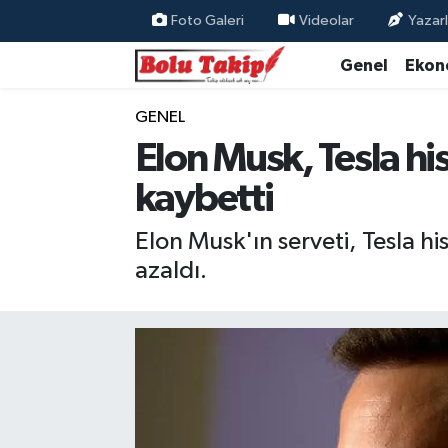
Foto Galeri
Videolar
Yazarl
Genel
Ekon
GENEL
Elon Musk, Tesla hi
kaybetti
Elon Musk'ın serveti, Tesla his
azaldı.