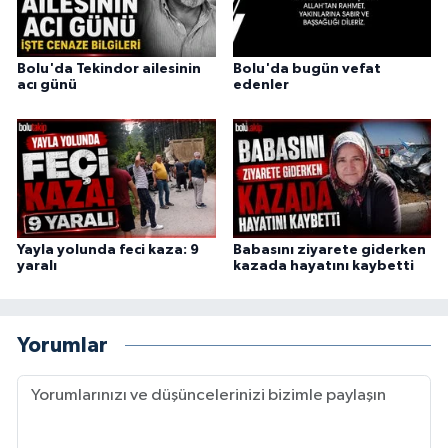
Bolu'da Tekindor ailesinin
Bolu'da bugün vefat
acı günü
edenler
Yayla yolunda feci kaza: 9
Babasını ziyarete giderken
yaralı
kazada hayatını kaybetti
Yorumlar