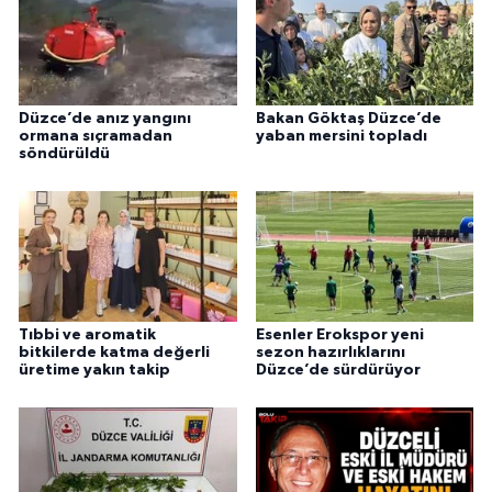
Düzce’de anız yangını
Bakan Göktaş Düzce’de
ormana sıçramadan
yaban mersini topladı
söndürüldü
Tıbbi ve aromatik
Esenler Erokspor yeni
bitkilerde katma değerli
sezon hazırlıklarını
üretime yakın takip
Düzce’de sürdürüyor