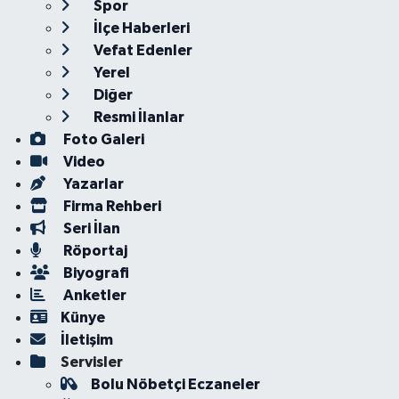
Spor
İlçe Haberleri
Vefat Edenler
Yerel
Diğer
Resmi İlanlar
Foto Galeri
Video
Yazarlar
Firma Rehberi
Seri İlan
Röportaj
Biyografi
Anketler
Künye
İletişim
Servisler
Bolu Nöbetçi Eczaneler