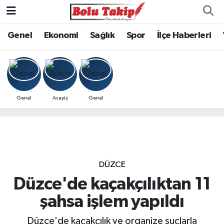
Genel
Ekonomi
Sağlık
Spor
İlçe Haberleri
Genel
Asayiş
Genel
DÜZCE
Düzce'de kaçakçılıktan 11
şahsa işlem yapıldı
Düzce'de kaçakçılık ve organize suçlarla