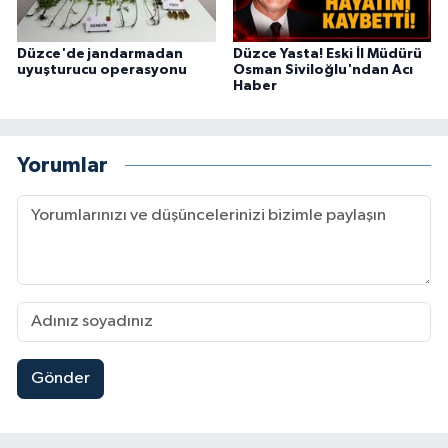
Düzce'de jandarmadan
Düzce Yasta! Eski İl Müdürü
uyuşturucu operasyonu
Osman Siviloğlu'ndan Acı
Haber
Yorumlar
Gönder