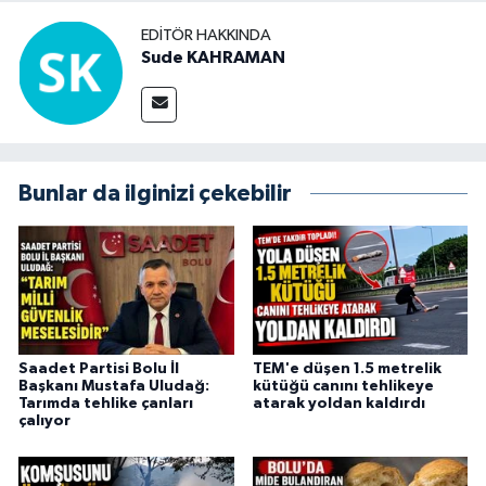
EDITÖR HAKKINDA
Sude KAHRAMAN
Bunlar da ilginizi çekebilir
Saadet Partisi Bolu İl
TEM'e düşen 1.5 metrelik
Başkanı Mustafa Uludağ:
kütüğü canını tehlikeye
Tarımda tehlike çanları
atarak yoldan kaldırdı
çalıyor