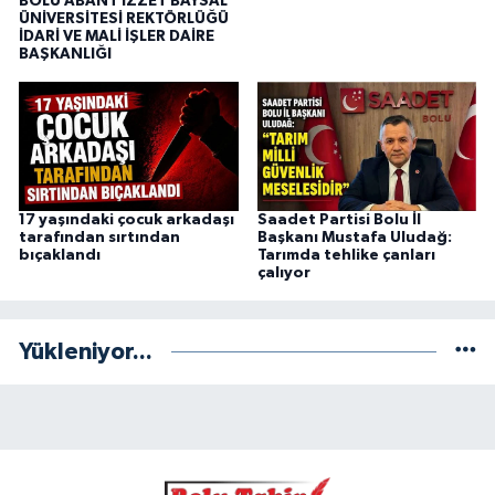
BOLU ABANT İZZET BAYSAL
ÜNİVERSİTESİ REKTÖRLÜĞÜ
İDARİ VE MALİ İŞLER DAİRE
BAŞKANLIĞI
17 yaşındaki çocuk arkadaşı
Saadet Partisi Bolu İl
tarafından sırtından
Başkanı Mustafa Uludağ:
bıçaklandı
Tarımda tehlike çanları
çalıyor
Yükleniyor...