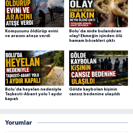
Komşusunu öldürüp evini
Bolu'da mide bulandıran
ve aracını ateşe verdi
olay! Ekmeğin içinden ölü
hamam böcekleri çıktı
Bolu'da heyelan nedeniyle
Gölde kaybolan kişinin
Taşkesti-Abant yolu 1 aydır
cansız bedenine ulaşıldı
kapalı
Yorumlar