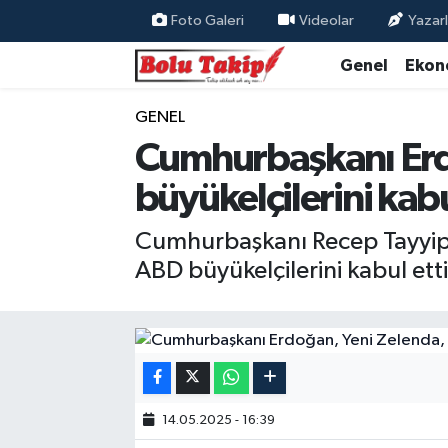
Foto Galeri
Videolar
Yazarl
Genel
Ekon
GENEL
Cumhurbaşkanı Erd
büyükelçilerini kabu
Cumhurbaşkanı Recep Tayyip 
ABD büyükelçilerini kabul etti
14.05.2025 - 16:39