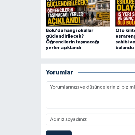
Bolu’da hangi okullar
Oto kili
güçlendirilecek?
esrarengi
Öğrencilerin taşınacağı
sahibi v
yerler açıklandı
bulundu
Yorumlar