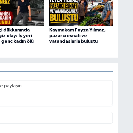
tçi dükkanında
Kaymakam Feyza Yılmaz,
z olay: İş yeri
pazarcı esnafı ve
e genç kadın ölü
vatandaşlarla buluştu