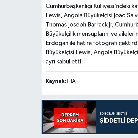
Cumhurbaşkanlığı Külliyesi'ndeki k
Lewis, Angola Büyükelçisi Joao Sa
Thomas Joseph Barrack Jr, Cumhurb
Büyükelçilik mensuplarını ve ailele
Erdoğan ile hatıra fotoğrafı çektir
Büyükelçisi Lewis, Angola Büyükelçi
ayrı kabul etti.
Kaynak:
İHA
EDITÖRÜN SEÇTIĞI
ŞİDDETLİ DE