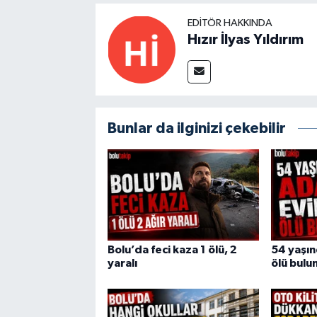
EDITÖR HAKKINDA
Hızır İlyas Yıldırım
Bunlar da ilginizi çekebilir
Bolu’da feci kaza 1 ölü, 2
54 yaşı
yaralı
ölü bulu