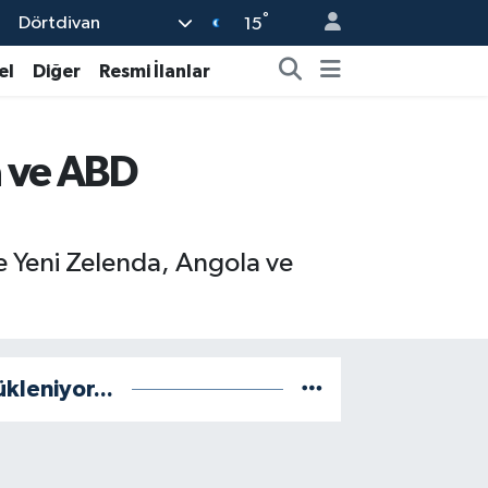
°
Dörtdivan
15
el
Diğer
Resmi İlanlar
a ve ABD
 Yeni Zelenda, Angola ve
ükleniyor...