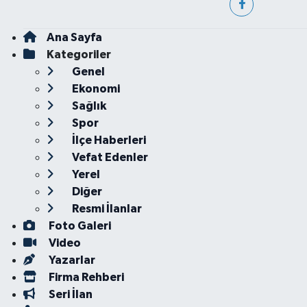
Ana Sayfa
Kategoriler
Genel
Ekonomi
Sağlık
Spor
İlçe Haberleri
Vefat Edenler
Yerel
Diğer
Resmi İlanlar
Foto Galeri
Video
Yazarlar
Firma Rehberi
Seri İlan