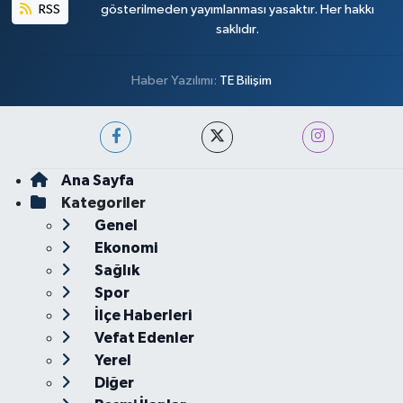
RSS
gösterilmeden yayımlanması yasaktır. Her hakkı
saklıdır.
Haber Yazılımı:
TE Bilişim
Ana Sayfa
Kategoriler
Genel
Ekonomi
Sağlık
Spor
İlçe Haberleri
Vefat Edenler
Yerel
Diğer