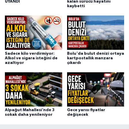
UYANDI
kalan sürücü hayatını
kaybetti
Sadece kilo verdirmiyor:
Bolu'da bulut denizi ortaya
Alkol ve sigara isteğini de
kartpostallık manzara
azaltıyor
çıkardı
Alpağut Mahallesi’nde 3
Gece yarısı fiyatlar
sokak daha yenileniyor
değişecek