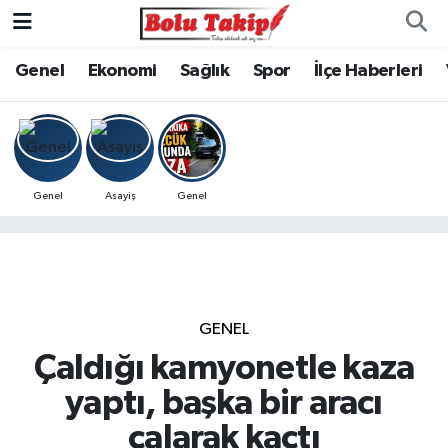
Genel
Ekonomi
Sağlık
Spor
İlçe Haberleri
Genel
Asayiş
Genel
GENEL
Çaldığı kamyonetle kaza
yaptı, başka bir aracı
çalarak kaçtı