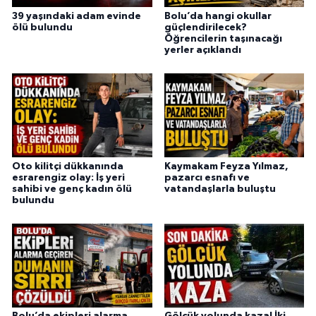
39 yaşındaki adam evinde
Bolu’da hangi okullar
ölü bulundu
güçlendirilecek?
Öğrencilerin taşınacağı
yerler açıklandı
Oto kilitçi dükkanında
Kaymakam Feyza Yılmaz,
esrarengiz olay: İş yeri
pazarcı esnafı ve
sahibi ve genç kadın ölü
vatandaşlarla buluştu
bulundu