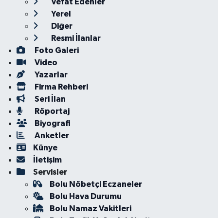
Vefat Edenler
Yerel
Diğer
Resmi İlanlar
Foto Galeri
Video
Yazarlar
Firma Rehberi
Seri İlan
Röportaj
Biyografi
Anketler
Künye
İletişim
Servisler
Bolu Nöbetçi Eczaneler
Bolu Hava Durumu
Bolu Namaz Vakitleri