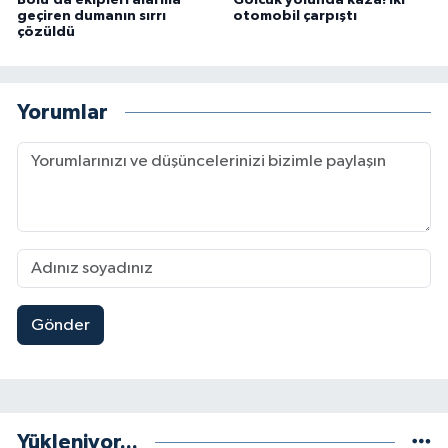
Bolu’da ekipleri alarma
Gölcük yolunda kaza! İki
geçiren dumanın sırrı
otomobil çarpıştı
çözüldü
Yorumlar
Gönder
Yükleniyor...