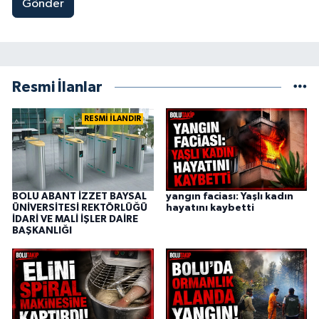
Gönder
Resmi İlanlar
RESMİ İLANDIR
BOLU ABANT İZZET BAYSAL
yangın faciası: Yaşlı kadın
ÜNİVERSİTESİ REKTÖRLÜĞÜ
hayatını kaybetti
İDARİ VE MALİ İŞLER DAİRE
BAŞKANLIĞI