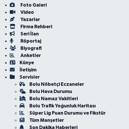
Foto Galeri
Video
Yazarlar
Firma Rehberi
Seri İlan
Röportaj
Biyografi
Anketler
Künye
İletişim
Servisler
Bolu Nöbetçi Eczaneler
Bolu Hava Durumu
Bolu Namaz Vakitleri
Bolu Trafik Yoğunluk Haritası
Süper Lig Puan Durumu ve Fikstür
Tüm Manşetler
Son Dakika Haberleri