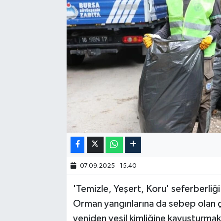
07.09.2025 - 15:40
'Temizle, Yeşert, Koru' seferberliği
Orman yangınlarına da sebep olan çe
yeniden yeşil kimliğine kavuşturmak 