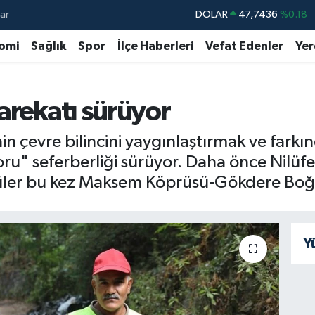
ar
DOLAR
47,7436
%0.18
EURO
55,2510
%0.32
omi
Sağlık
Spor
İlçe Haberleri
Vefat Edenler
Yer
STERLİN
64,4811
%0.38
GRAM ALTIN
6660.55
%0
arekatı sürüyor
BİST100
13.779
%-14
n çevre bilincini yaygınlaştırmak ve farkın
BITCOIN
64.840,97
%-0.15
oru" seferberliği sürüyor. Daha önce Nilüfe
ler bu kez Maksem Köprüsü-Gökdere Boğaz
Y