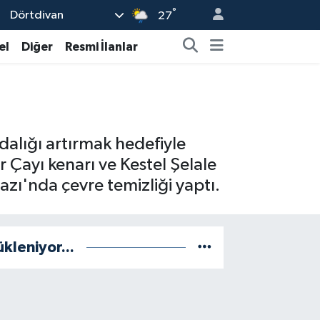
°
Dörtdivan
27
el
Diğer
Resmi İlanlar
dalığı artırmak hedefiyle
r Çayı kenarı ve Kestel Şelale
ı'nda çevre temizliği yaptı.
ükleniyor...