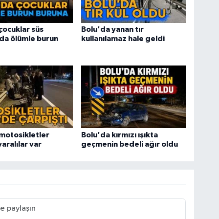
çocuklar süs
Bolu'da yanan tır
da ölümle burun
kullanılamaz hale geldi
motosikletler
Bolu'da kırmızı ışıkta
yaralılar var
geçmenin bedeli ağır oldu