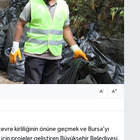
-
+
A
A
vre kirliliğinin önüne geçmek ve Bursa'yı
için projeler geliştiren Büyükşehir Belediyesi,