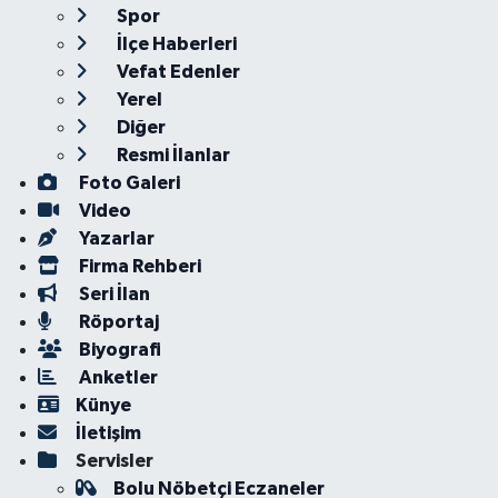
Spor
İlçe Haberleri
Vefat Edenler
Yerel
Diğer
Resmi İlanlar
Foto Galeri
Video
Yazarlar
Firma Rehberi
Seri İlan
Röportaj
Biyografi
Anketler
Künye
İletişim
Servisler
Bolu Nöbetçi Eczaneler