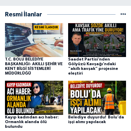
Resmi İlanlar
RESMİ İLANDIR
T.C. BOLU BELEDİYE
Saadet Partisi’nden
BAŞKANLIĞI- AKILLI ŞEHİR VE
Gölyüzü Kavşağı’ndaki
KENT BİLGİ SİSTEMLERİ
“akıllı kavşak” projesine
MÜDÜRLÜĞÜ
eleştiri
Kayıp kadından acı haber:
Belediye duyurdu! Bolu’da
Ormanlık alanda ölü
işçi alımı yapılacak
bulundu