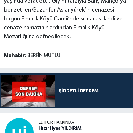
yaşında vefat etti. Giyim tarzıyla Barış Manço’ya
benzetilen Gazanfer Aslanyürek’in cenazesi,
bugün Elmalık Köyü Camii’nde kılınacak ikindi ve
cenaze namazının ardından Elmalık Köyü
Mezarlığı’na defnedilecek.
Muhabir:
BERFİN MUTLU
ŞİDDETLİ DEPREM
EDITÖR HAKKINDA
Hızır İlyas YILDIRIM