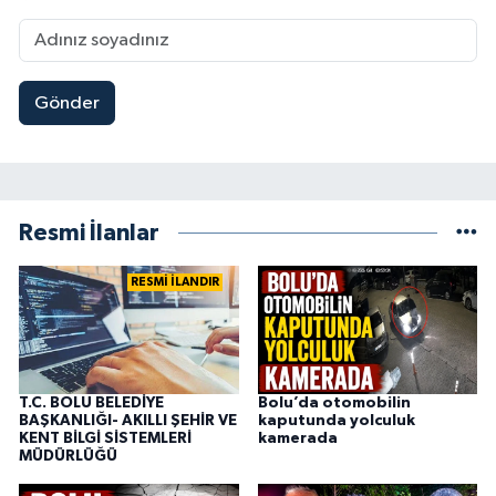
Gönder
Resmi İlanlar
RESMİ İLANDIR
T.C. BOLU BELEDİYE
Bolu’da otomobilin
BAŞKANLIĞI- AKILLI ŞEHİR VE
kaputunda yolculuk
KENT BİLGİ SİSTEMLERİ
kamerada
MÜDÜRLÜĞÜ