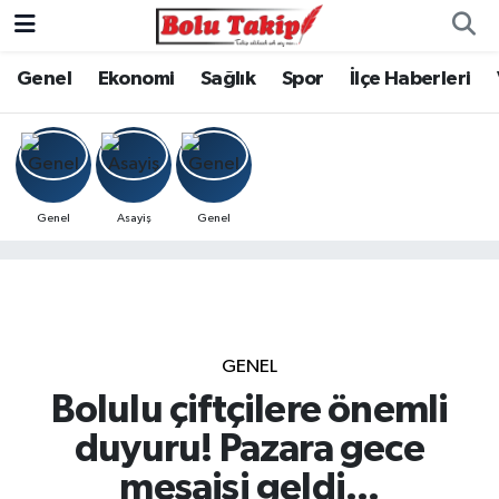
Genel
Ekonomi
Sağlık
Spor
İlçe Haberleri
Genel
Asayiş
Genel
GENEL
Bolulu çiftçilere önemli
duyuru! Pazara gece
mesaisi geldi...