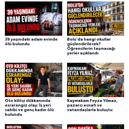
39 yaşındaki adam evinde
Bolu’da hangi okullar
ölü bulundu
güçlendirilecek?
Öğrencilerin taşınacağı
yerler açıklandı
Oto kilitçi dükkanında
Kaymakam Feyza Yılmaz,
esrarengiz olay: İş yeri
pazarcı esnafı ve
sahibi ve genç kadın ölü
vatandaşlarla buluştu
bulundu