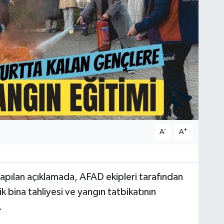
-
+
A
A
apılan açıklamada, AFAD ekipleri tarafından
k bina tahliyesi ve yangın tatbikatının
.