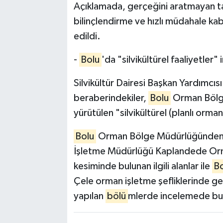
Açıklamada, gerçeğini aratmayan ta
bilinçlendirme ve hızlı müdahale kab
edildi.
-
Bolu
'da "silvikültürel faaliyetler"
Silvikültür Dairesi Başkan Yardımcıs
beraberindekiler,
Bolu
Orman Bölge
yürütülen "silvikültürel (planlı orman
Bolu
Orman Bölge Müdürlüğünden 
İşletme Müdürlüğü Kaplandede Orma
kesiminde bulunan ilgili alanlar ile
B
Çele orman işletme şefliklerinde ge
yapılan
bölü
mlerde incelemede bul