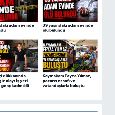
ndaki adam evinde
39 yaşındaki adam evinde
ndu
ölü bulundu
tçi dükkanında
Kaymakam Feyza Yılmaz,
z olay: İş yeri
pazarcı esnafı ve
e genç kadın ölü
vatandaşlarla buluştu