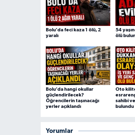
Bolu’da feci kaza 1 ölü, 2
54 yaşı
yaralı
ölü bulu
Bolu’da hangi okullar
Oto kili
güçlendirilecek?
esrarengi
Öğrencilerin taşınacağı
sahibi v
yerler açıklandı
bulundu
Yorumlar