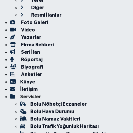
Yerel
Diğer
Resmi İlanlar
Foto Galeri
Video
Yazarlar
Firma Rehberi
Seri İlan
Röportaj
Biyografi
Anketler
Künye
İletişim
Servisler
Bolu Nöbetçi Eczaneler
Bolu Hava Durumu
Bolu Namaz Vakitleri
Bolu Trafik Yoğunluk Haritası