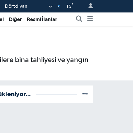
°
Dörtdivan
15
el
Diğer
Resmi İlanlar
ere bina tahliyesi ve yangın
ükleniyor...