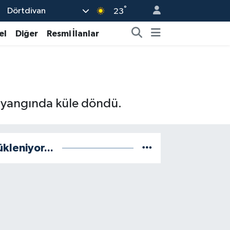
°
Dörtdivan
23
el
Diğer
Resmi İlanlar
an yangında küle döndü.
ükleniyor...