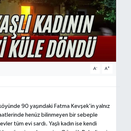
-
+
A
A
köyünde 90 yaşındaki Fatma Kevşek'in yalnız
aatlerinde henüz bilinmeyen bir sebeple
vler tüm evi sardı. Yaşlı kadın ise kendi