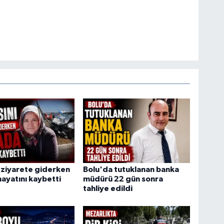
 ziyarete giderken
Bolu'da tutuklanan banka
ayatını kaybetti
müdürü 22 gün sonra
tahliye edildi