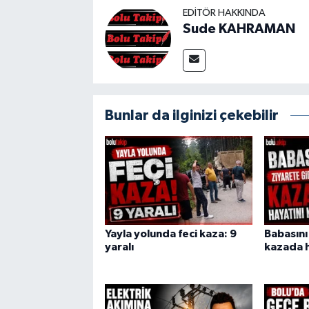
EDITÖR HAKKINDA
Sude KAHRAMAN
Bunlar da ilginizi çekebilir
Yayla yolunda feci kaza: 9
Babasını
yaralı
kazada h