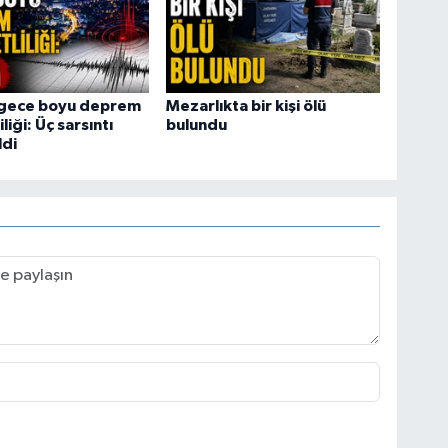
 gece boyu deprem
Mezarlıkta bir kişi ölü
liği: Üç sarsıntı
bulundu
ldi