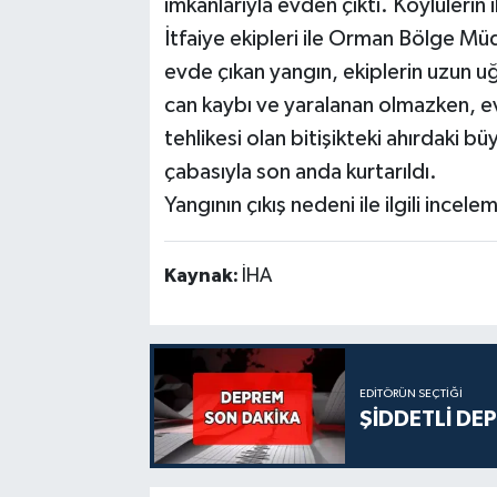
imkanlarıyla evden çıktı. Köylülerin
İtfaiye ekipleri ile Orman Bölge Mü
evde çıkan yangın, ekiplerin uzun u
can kaybı ve yaralanan olmazken, e
tehlikesi olan bitişikteki ahırdaki b
çabasıyla son anda kurtarıldı.
Yangının çıkış nedeni ile ilgili incele
Kaynak:
İHA
EDITÖRÜN SEÇTIĞI
ŞİDDETLİ DE