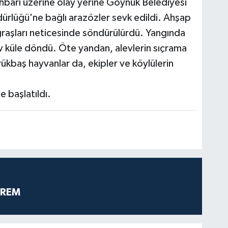
 ihbarı üzerine olay yerine Göynük Belediyesi
dürlüğü'ne bağlı arazözler sevk edildi. Ahşap
ğraşları neticesinde söndürülürdü. Yangında
v küle döndü. Öte yandan, alevlerin sıçrama
üyükbaş hayvanlar da, ekipler ve köylülerin
me başlatıldı.
PREM