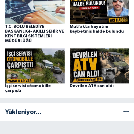
T.C. BOLU BELEDİYE
Mutfakta hayatını
BAŞKANLIĞI- AKILLI ŞEHİR VE
kaybetmiş halde bulundu
KENT BİLGİ SİSTEMLERİ
MÜDÜRLÜĞÜ
İşçi servisi otomobille
Devrilen ATV can aldı
çarpıştı
Yükleniyor...