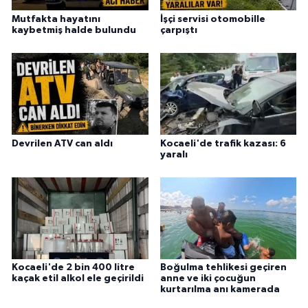
Mutfakta hayatını
İşçi servisi otomobille
kaybetmiş halde bulundu
çarpıştı
Devrilen ATV can aldı
Kocaeli'de trafik kazası: 6
yaralı
Kocaeli'de 2 bin 400 litre
Boğulma tehlikesi geçiren
kaçak etil alkol ele geçirildi
anne ve iki çocuğun
kurtarılma anı kamerada