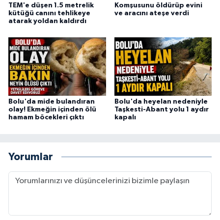
TEM'e düşen 1.5 metrelik
Komşusunu öldürüp evini
kütüğü canını tehlikeye
ve aracını ateşe verdi
atarak yoldan kaldırdı
Bolu'da mide bulandıran
Bolu'da heyelan nedeniyle
olay! Ekmeğin içinden ölü
Taşkesti-Abant yolu 1 aydır
hamam böcekleri çıktı
kapalı
Yorumlar