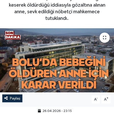
keserek öldürdüğü iddiasıyla gözaltına alınan
anne, sevk edildiği nöbetçi mahkemece
tutuklandı.
Paylaş
-
+
A
A
26.04.2026 - 23:15