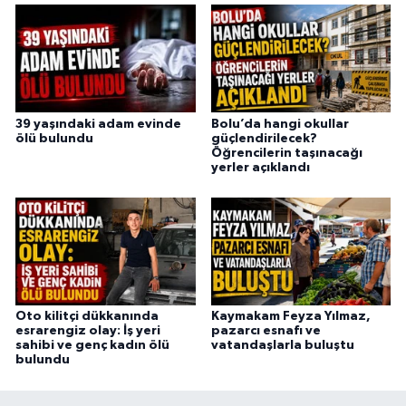
39 yaşındaki adam evinde
Bolu’da hangi okullar
ölü bulundu
güçlendirilecek?
Öğrencilerin taşınacağı
yerler açıklandı
Oto kilitçi dükkanında
Kaymakam Feyza Yılmaz,
esrarengiz olay: İş yeri
pazarcı esnafı ve
sahibi ve genç kadın ölü
vatandaşlarla buluştu
bulundu