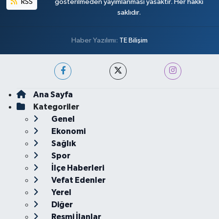
RSS
gösterilmeden yayımlanması yasaktır. Her hakkı
saklıdır.
Haber Yazılımı:
TE Bilişim
Ana Sayfa
Kategoriler
Genel
Ekonomi
Sağlık
Spor
İlçe Haberleri
Vefat Edenler
Yerel
Diğer
Resmi İlanlar