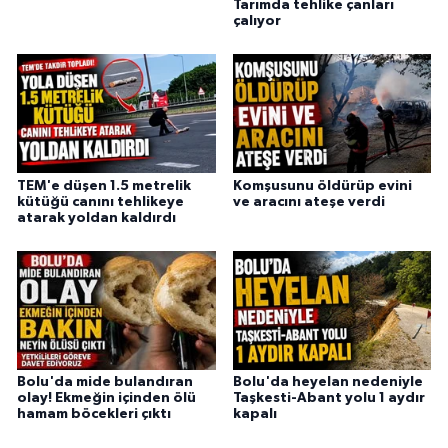
Tarımda tehlike çanları
çalıyor
TEM'e düşen 1.5 metrelik
Komşusunu öldürüp evini
kütüğü canını tehlikeye
ve aracını ateşe verdi
atarak yoldan kaldırdı
Bolu'da mide bulandıran
Bolu'da heyelan nedeniyle
olay! Ekmeğin içinden ölü
Taşkesti-Abant yolu 1 aydır
hamam böcekleri çıktı
kapalı