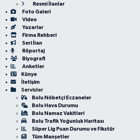
Resmi İlanlar
Foto Galeri
Video
Yazarlar
Firma Rehberi
Seri İlan
Röportaj
Biyografi
Anketler
Künye
İletişim
Servisler
Bolu Nöbetçi Eczaneler
Bolu Hava Durumu
Bolu Namaz Vakitleri
Bolu Trafik Yoğunluk Haritası
Süper Lig Puan Durumu ve Fikstür
Tüm Manşetler