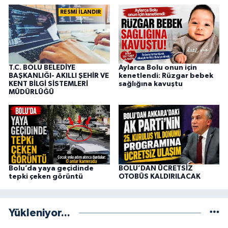
RESMİ İLANDIR
T.C. BOLU BELEDİYE
Aylarca Bolu onun için
BAŞKANLIĞI- AKILLI ŞEHİR VE
kenetlendi: Rüzgar bebek
KENT BİLGİ SİSTEMLERİ
sağlığına kavuştu
MÜDÜRLÜĞÜ
Bolu’da yaya geçidinde
BOLU’DAN ÜCRETSİZ
tepki çeken görüntü
OTOBÜS KALDIRILACAK
Yükleniyor...