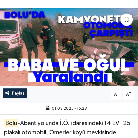
Paylaş
-
+
A
A
01.03.2025 - 15:23
Bolu
-Abant yolunda İ.Ö. idaresindeki 14 EV 125
plakalı otomobil, Ömerler köyü mevkisinde,