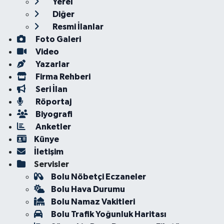
Yerel
Diğer
Resmi İlanlar
Foto Galeri
Video
Yazarlar
Firma Rehberi
Seri İlan
Röportaj
Biyografi
Anketler
Künye
İletişim
Servisler
Bolu Nöbetçi Eczaneler
Bolu Hava Durumu
Bolu Namaz Vakitleri
Bolu Trafik Yoğunluk Haritası