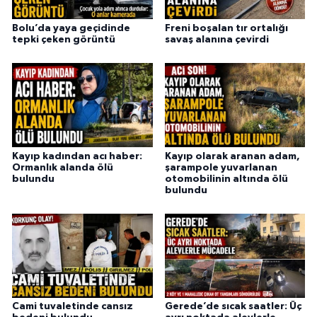
Bolu’da yaya geçidinde
Freni boşalan tır ortalığı
tepki çeken görüntü
savaş alanına çevirdi
Kayıp kadından acı haber:
Kayıp olarak aranan adam,
Ormanlık alanda ölü
şarampole yuvarlanan
bulundu
otomobilinin altında ölü
bulundu
Cami tuvaletinde cansız
Gerede’de sıcak saatler: Üç