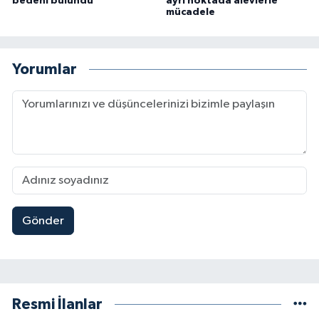
bedeni bulundu
ayrı noktada alevlerle
mücadele
Yorumlar
Gönder
Resmi İlanlar