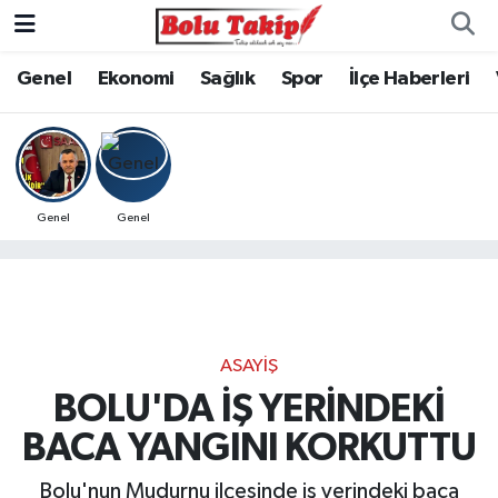
Genel
Ekonomi
Sağlık
Spor
İlçe Haberleri
Genel
Genel
ASAYIŞ
BOLU'DA İŞ YERİNDEKİ
BACA YANGINI KORKUTTU
Bolu'nun Mudurnu ilçesinde iş yerindeki baca