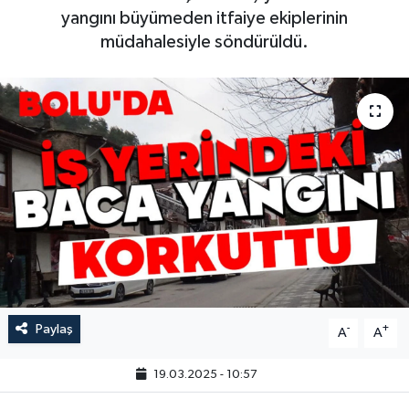
yangını büyümeden itfaiye ekiplerinin
müdahalesiyle söndürüldü.
Paylaş
-
+
A
A
19.03.2025 - 10:57