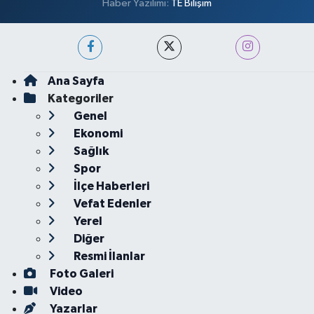
Haber Yazılımı:
TE Bilişim
Ana Sayfa
Kategoriler
Genel
Ekonomi
Sağlık
Spor
İlçe Haberleri
Vefat Edenler
Yerel
Diğer
Resmi İlanlar
Foto Galeri
Video
Yazarlar