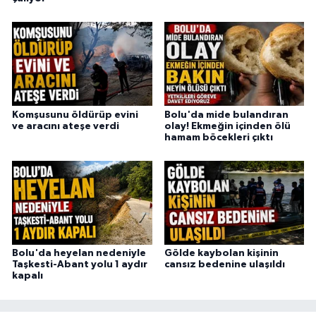
Komşusunu öldürüp evini
Bolu'da mide bulandıran
ve aracını ateşe verdi
olay! Ekmeğin içinden ölü
hamam böcekleri çıktı
Bolu'da heyelan nedeniyle
Gölde kaybolan kişinin
Taşkesti-Abant yolu 1 aydır
cansız bedenine ulaşıldı
kapalı