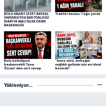
BOLU ABANT İZZET BAYSAL
Traktör kazası: 1 ağır yaralı
ÜNİVERSİTESİ REKTÖRLÜĞÜ
İDARİ VE MALİ İŞLER DAİRE
BAŞKANLIĞI
Bolu belediyesi
"Anne sütü, bebeğin
başkanvekili Tuna
sağlıklı gelişimi için en ideal
Özcan'dan sert cevap
besindir"
Yükleniyor...