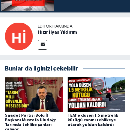
EDITÖR HAKKINDA
Hızır İlyas Yıldırım
Bunlar da ilginizi çekebilir
Saadet Partisi Bolu İl
TEM'e düşen 1.5 metrelik
Başkanı Mustafa Uludağ:
kütüğü canını tehlikeye
Tarımda tehlike çanları
atarak yoldan kaldırdı
çalıyor