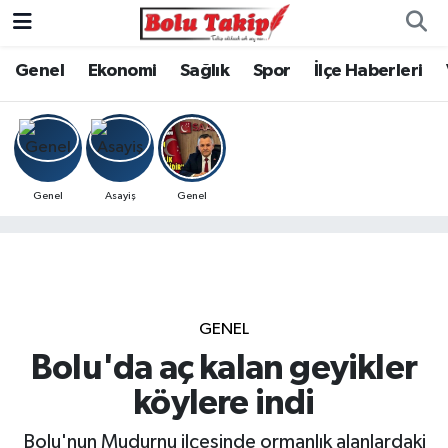
Genel
Ekonomi
Sağlık
Spor
İlçe Haberleri
Genel
Asayiş
Genel
GENEL
Bolu'da aç kalan geyikler
köylere indi
Bolu'nun Mudurnu ilçesinde ormanlık alanlardaki