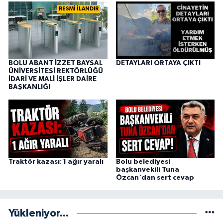
RESMİ İLANDIR
BOLU ABANT İZZET BAYSAL
DETAYLARI ORTAYA ÇIKTI
ÜNİVERSİTESİ REKTÖRLÜĞÜ
İDARİ VE MALİ İŞLER DAİRE
BAŞKANLIĞI
Traktör kazası: 1 ağır yaralı
Bolu belediyesi
başkanvekili Tuna
Özcan'dan sert cevap
Yükleniyor...