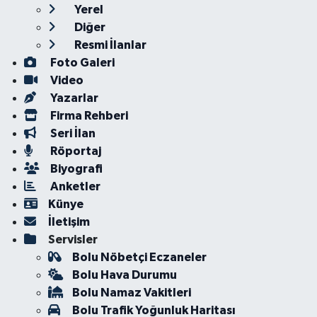
Yerel
Diğer
Resmi İlanlar
Foto Galeri
Video
Yazarlar
Firma Rehberi
Seri İlan
Röportaj
Biyografi
Anketler
Künye
İletişim
Servisler
Bolu Nöbetçi Eczaneler
Bolu Hava Durumu
Bolu Namaz Vakitleri
Bolu Trafik Yoğunluk Haritası