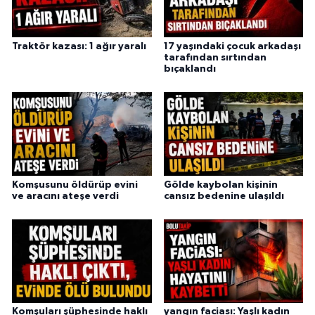
Traktör kazası: 1 ağır yaralı
17 yaşındaki çocuk arkadaşı
tarafından sırtından
bıçaklandı
Komşusunu öldürüp evini
Gölde kaybolan kişinin
ve aracını ateşe verdi
cansız bedenine ulaşıldı
Komşuları şüphesinde haklı
yangın faciası: Yaşlı kadın