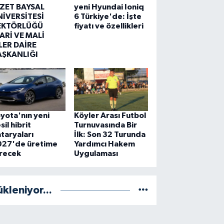
ZZET BAYSAL
yeni Hyundai Ioniq
NİVERSİTESİ
6 Türkiye'de: İşte
EKTÖRLÜĞÜ
fiyatı ve özellikleri
ARİ VE MALİ
LER DAİRE
AŞKANLIĞI
yota'nın yeni
Köyler Arası Futbol
sil hibrit
Turnuvasında Bir
taryaları
İlk: Son 32 Turunda
027'de üretime
Yardımcı Hakem
irecek
Uygulaması
ükleniyor...