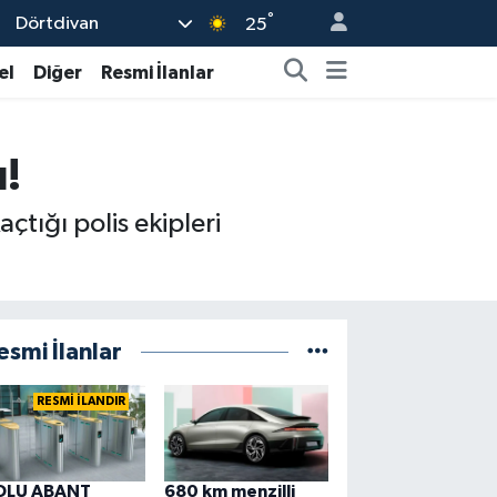
°
Dörtdivan
25
el
Diğer
Resmi İlanlar
!
çtığı polis ekipleri
esmi İlanlar
RESMİ İLANDIR
OLU ABANT
680 km menzilli