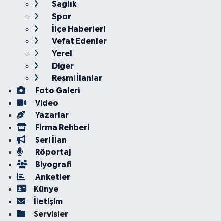
Sağlık
Spor
İlçe Haberleri
Vefat Edenler
Yerel
Diğer
Resmi İlanlar
Foto Galeri
Video
Yazarlar
Firma Rehberi
Seri İlan
Röportaj
Biyografi
Anketler
Künye
İletişim
Servisler