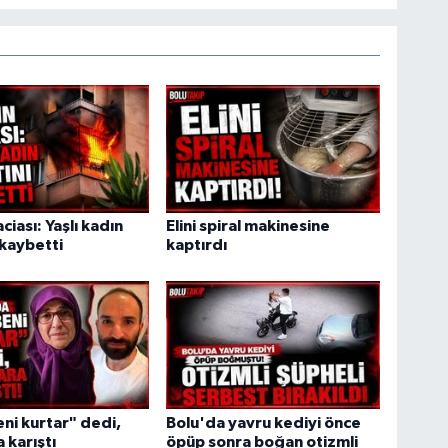
ciası: Yaşlı kadın
Elini spiral makinesine
 kaybetti
kaptırdı
ni kurtar" dedi,
Bolu'da yavru kediyi önce
 karıştı
öpüp sonra boğan otizmli