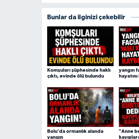
Bunlar da ilginizi çekebilir
Komşuları şüphesinde haklı
yangın fa
çıktı, evinde ölü bulundu
hayatını
Bolu’da ormanlık alanda
"Anne be
yangın
kayıplara