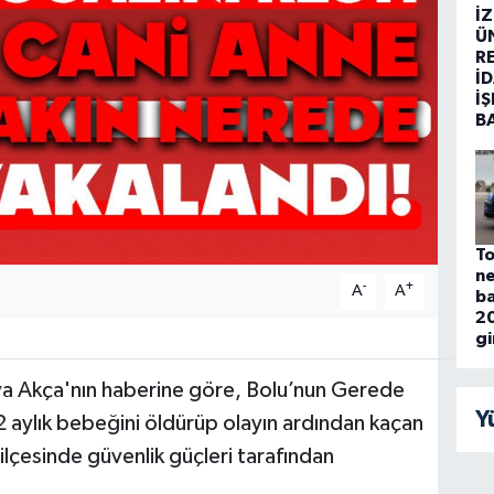
İ
Ü
R
İD
İŞ
B
To
ne
-
+
A
A
ba
2
g
a Akça'nın haberine göre, Bolu’nun Gerede
Y
e 2 aylık bebeğini öldürüp olayın ardından kaçan
 ilçesinde güvenlik güçleri tarafından