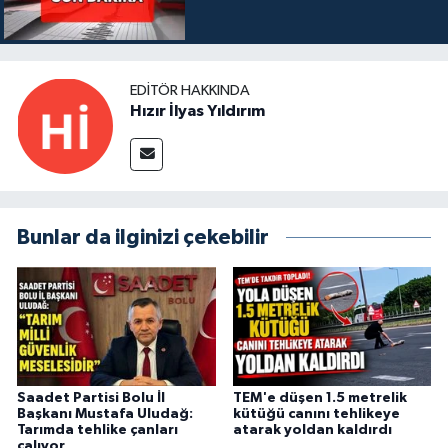
EDITÖR HAKKINDA
Hızır İlyas Yıldırım
Bunlar da ilginizi çekebilir
Saadet Partisi Bolu İl
TEM'e düşen 1.5 metrelik
Başkanı Mustafa Uludağ:
kütüğü canını tehlikeye
Tarımda tehlike çanları
atarak yoldan kaldırdı
çalıyor