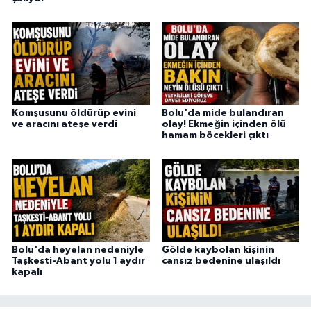
Komşusunu öldürüp evini
Bolu'da mide bulandıran
ve aracını ateşe verdi
olay! Ekmeğin içinden ölü
hamam böcekleri çıktı
Bolu'da heyelan nedeniyle
Gölde kaybolan kişinin
Taşkesti-Abant yolu 1 aydır
cansız bedenine ulaşıldı
kapalı