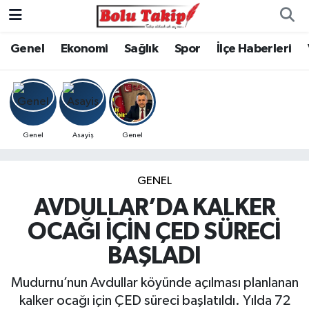
Genel
Ekonomi
Sağlık
Spor
İlçe Haberleri
Genel
Asayiş
Genel
GENEL
AVDULLAR’DA KALKER
OCAĞI İÇİN ÇED SÜRECİ
BAŞLADI
Mudurnu’nun Avdullar köyünde açılması planlanan
kalker ocağı için ÇED süreci başlatıldı. Yılda 72