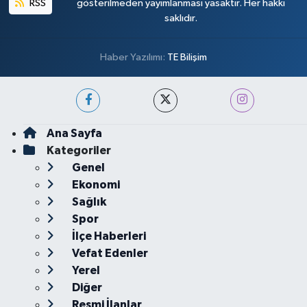
RSS
gösterilmeden yayımlanması yasaktır. Her hakkı
saklıdır.
Haber Yazılımı:
TE Bilişim
Ana Sayfa
Kategoriler
Genel
Ekonomi
Sağlık
Spor
İlçe Haberleri
Vefat Edenler
Yerel
Diğer
Resmi İlanlar