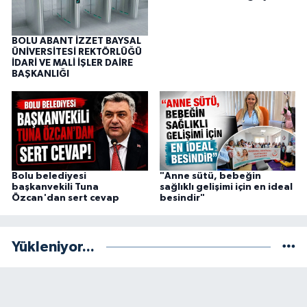
BOLU ABANT İZZET BAYSAL
ÜNİVERSİTESİ REKTÖRLÜĞÜ
İDARİ VE MALİ İŞLER DAİRE
BAŞKANLIĞI
Bolu belediyesi
"Anne sütü, bebeğin
başkanvekili Tuna
sağlıklı gelişimi için en ideal
Özcan'dan sert cevap
besindir"
Yükleniyor...