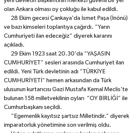
yeni devletin Başkentinin merkezi güvenli bir yer
olan Ankara olması oy çokluğu ile kabul edildi.
28 Ekim gecesi Çankaya'da İsmet Paşa (İnönü)
ve bazı kimseleri toplantıya çağırdı. “Yarın
Cumhuriyeti ilan edeceğiz” diyerek kararını
açıkladı.
29 Ekim 1923 saat 20.30'da “YAŞASIN
CUMHURİYET” sesleri arasında Cumhuriyet ilan
edildi. Yeni Türk devletinin adı “TÜRKİYE
CUMHURİYETİ” hemen arkasından da Türk
ulusunun kurtarıcısı Gazi Mustafa Kemal Meclis'te
bulunan 158 milletvekilinin oyları “OY BİRLİĞİ” ile
Cumhurbaşkanı seçildi.
“Egemenlik kayıtsız şartsız Milletindir.” diyerek
imparatorluk yönetimine son verilmiş oldu.