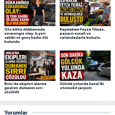
Oto kilitçi dükkanında
Kaymakam Feyza Yılmaz,
esrarengiz olay: İş yeri
pazarcı esnafı ve
sahibi ve genç kadın ölü
vatandaşlarla buluştu
bulundu
Bolu’da ekipleri alarma
Gölcük yolunda kaza! İki
geçiren dumanın sırrı
otomobil çarpıştı
çözüldü
Yorumlar