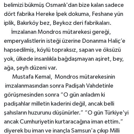
belimizi bükmüş Osmanlı'dan bize kalan sadece
dört fabrika Hereke İpek dokuma, Feshane yün
iplik, Bakırköy bez, Beykoz deri fabrikaları.
İmzalanan Mondros mütarekesi gereği,
emperyalistlerin isteği üzerine Donanma Haliç’e
hapsedilmiş, köylü topraksız, sapan ve öksüzü
yok, ülkede insanlıkla bağdaşmayan aşiret, bey,
ağa, şeyh düzeni var.
Mustafa Kemal, Mondros mütarekesinin
imzalanmasından sonra Padişah Vahdetinle
görüşmesinden sonra “O gün anladım ki
padişahlar milletin kaderini değil, ancak belli
şahısların huzurunu düşünürler.” “O gün Türkiye'yi
ancak Cumhuriyetin kurtaracağına iman ettim.”
diyerek bu iman ve inançla Samsun'a çıkıp Milli