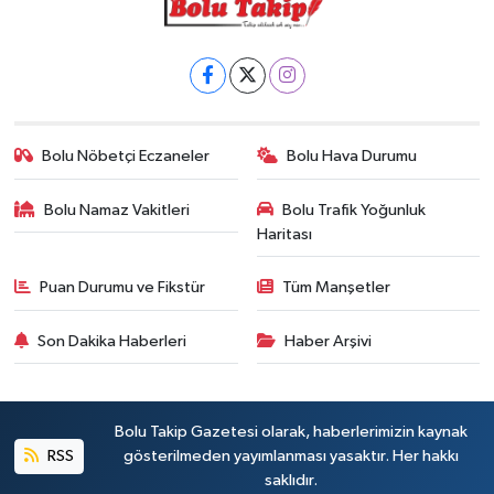
Bolu Nöbetçi Eczaneler
Bolu Hava Durumu
Bolu Namaz Vakitleri
Bolu Trafik Yoğunluk
Haritası
Puan Durumu ve Fikstür
Tüm Manşetler
Son Dakika Haberleri
Haber Arşivi
Bolu Takip Gazetesi olarak, haberlerimizin kaynak
RSS
gösterilmeden yayımlanması yasaktır. Her hakkı
saklıdır.