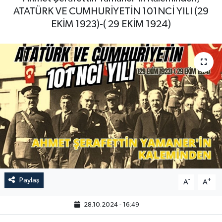
ATATÜRK VE CUMHURİYETİN 101NCİ YILI (29
EKİM 1923)-( 29 EKİM 1924)
Paylaş
-
+
A
A
28.10.2024 - 16:49